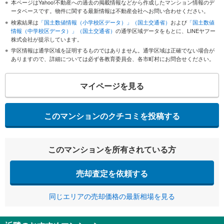
本ページはYahoo!不動産への過去の掲載情報などから作成したマンション情報のデ
ータベースです。物件に関する最新情報は不動産会社へお問い合わせください。
検索結果は
「国土数値情報（小学校区データ）」（国土交通省）
および
「国土数値
情報（中学校区データ）」（国土交通省）
の通学区域データをもとに、LINEヤフー
株式会社が提示しています。
学区情報は通学区域を証明するものではありません。通学区域は正確でない場合が
ありますので、詳細については必ず各教育委員会、各市町村にお問合せください。
マイページを見る
このマンションのクチコミを投稿する
このマンションを所有されている方
売却査定を依頼する
同じエリアの売却価格の最新相場を見る