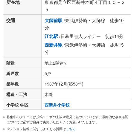
所在地
東京都足立区西新井本町４丁目１０－２
５
交通
大師前駅
/東武伊勢崎・大師線 徒歩10
分
江北駅
/日暮里舎人ライナー 徒歩14分
西新井駅
/東武伊勢崎・大師線 徒歩15
分
階建
地上2階建て
総戸数
5戸
築年数
1967年12月(築58年)
構造・工法
木造
小学校 学区
西新井小学校
募集中のクチコミは投稿ユーザの主観や意見に基づいています。最終的な事実確認
については必ずご自身で実施いただくようお願いいたします。
マンション情報に関するよくある質問は
こちら