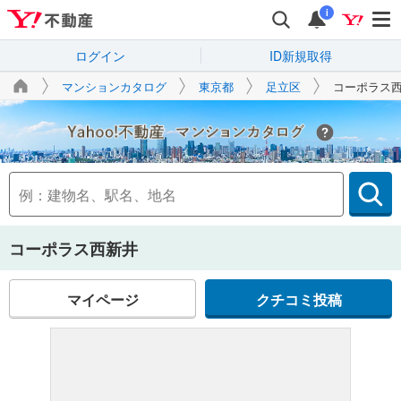
i
ログイン
ID新規取得
マンションカタログ
東京都
足立区
コーポラス
Yahoo!不動産
コーポラス西新井
マイページ
クチコミ投稿