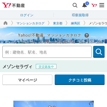
i
ログイン
ID新規取得
マンションカタログ
東京都
練馬区
メゾンセラ
Yahoo!不動産
メゾンセラヴィ
賃貸募集中
マイページ
クチコミ投稿