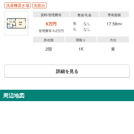
洗濯機置き場
洗面台
賃料/管理費等
敷金/礼金
専有面積
5万円
敷
なし
17.58m
2
礼
なし
管理費等 0.2万円
所在階
間取り
方位
2階
1K
東
詳細を見る
周辺地図