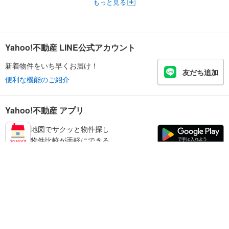
もっと見る
Yahoo!不動産 LINE公式アカウント
新着物件をいち早くお届け！
友だち追加
便利な機能のご紹介
Yahoo!不動産 アプリ
地図でサクッと物件探し
物件比較が手軽にできる
品川区の不動産情報を探す
不動産・住宅
賃貸住宅
暮らしのお役立ち情報
新築マンション
マンションカタログ
中古マンション
教えて！住まいの先生