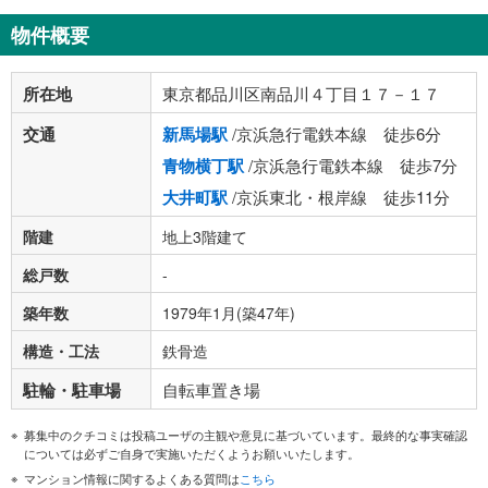
物件概要
所在地
東京都品川区南品川４丁目１７－１７
交通
新馬場駅
/京浜急行電鉄本線 徒歩6分
青物横丁駅
/京浜急行電鉄本線 徒歩7分
大井町駅
/京浜東北・根岸線 徒歩11分
階建
地上3階建て
総戸数
-
築年数
1979年1月(築47年)
構造・工法
鉄骨造
駐輪・駐車場
自転車置き場
募集中のクチコミは投稿ユーザの主観や意見に基づいています。最終的な事実確認
については必ずご自身で実施いただくようお願いいたします。
マンション情報に関するよくある質問は
こちら