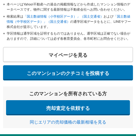
本ページはYahoo!不動産への過去の掲載情報などから作成したマンション情報のデ
ータベースです。物件に関する最新情報は不動産会社へお問い合わせください。
検索結果は
「国土数値情報（小学校区データ）」（国土交通省）
および
「国土数値
情報（中学校区データ）」（国土交通省）
の通学区域データをもとに、LINEヤフー
株式会社が提示しています。
学区情報は通学区域を証明するものではありません。通学区域は正確でない場合が
ありますので、詳細については必ず各教育委員会、各市町村にお問合せください。
マイページを見る
このマンションのクチコミを投稿する
このマンションを所有されている方
売却査定を依頼する
同じエリアの売却価格の最新相場を見る