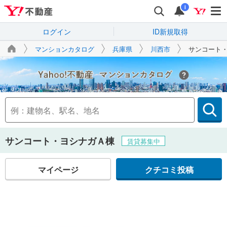
i
ログイン
ID新規取得
マンションカタログ
兵庫県
川西市
サンコート
Yahoo!不動産
サンコート・ヨシナガＡ棟
賃貸募集中
マイページ
クチコミ投稿