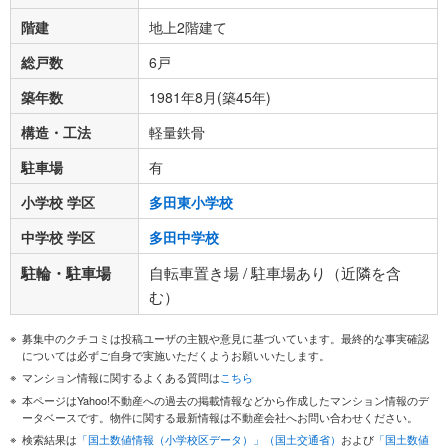
階建
地上2階建て
総戸数
6戸
築年数
1981年8月(築45年)
構造・工法
軽量鉄骨
駐車場
有
小学校 学区
多田東小学校
中学校 学区
多田中学校
駐輪・駐車場
自転車置き場 / 駐車場あり（近隣を含
む）
募集中のクチコミは投稿ユーザの主観や意見に基づいています。最終的な事実確認
については必ずご自身で実施いただくようお願いいたします。
マンション情報に関するよくある質問は
こちら
本ページはYahoo!不動産への過去の掲載情報などから作成したマンション情報のデ
ータベースです。物件に関する最新情報は不動産会社へお問い合わせください。
検索結果は
「国土数値情報（小学校区データ）」（国土交通省）
および
「国土数値