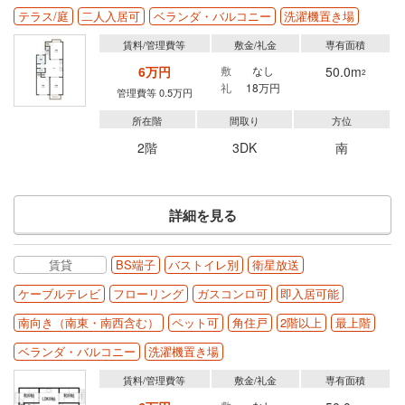
テラス/庭
二人入居可
ベランダ・バルコニー
洗濯機置き場
賃料/管理費等
敷金/礼金
専有面積
6万円
敷
なし
50.0m
2
礼
18万円
管理費等 0.5万円
所在階
間取り
方位
2階
3DK
南
詳細を見る
賃貸
BS端子
バストイレ別
衛星放送
ケーブルテレビ
フローリング
ガスコンロ可
即入居可能
南向き（南東・南西含む）
ペット可
角住戸
2階以上
最上階
ベランダ・バルコニー
洗濯機置き場
賃料/管理費等
敷金/礼金
専有面積