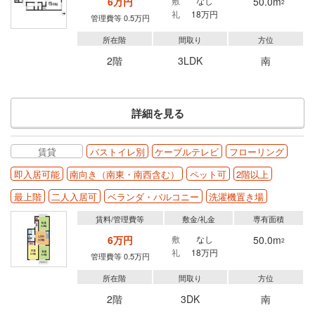
6万円
敷
なし
50.0m
2
礼
18万円
管理費等 0.5万円
所在階
間取り
方位
2階
3LDK
南
詳細を見る
賃貸
バストイレ別
ケーブルテレビ
フローリング
即入居可能
南向き（南東・南西含む）
ペット可
2階以上
最上階
二人入居可
ベランダ・バルコニー
洗濯機置き場
賃料/管理費等
敷金/礼金
専有面積
6万円
敷
なし
50.0m
2
礼
18万円
管理費等 0.5万円
所在階
間取り
方位
2階
3DK
南