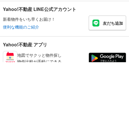
Yahoo!不動産 LINE公式アカウント
新着物件をいち早くお届け！
友だち追加
便利な機能のご紹介
Yahoo!不動産 アプリ
地図でサクッと物件探し
物件比較が手軽にできる
川西市の不動産情報を探す
不動産・住宅
賃貸住宅
暮らしのお役立ち情報
新築マンション
マンションカタログ
中古マンション
教えて！住まいの先生
Yahoo!不動産
Yahoo! JAPAN
新築一戸建て
中古一戸建て