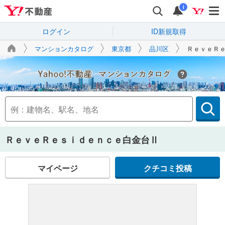
i
ログイン
ID新規取得
マンションカタログ
東京都
品川区
ＲｅｖｅＲ
Yahoo!不動産
ＲｅｖｅＲｅｓｉｄｅｎｃｅ白金台Ⅱ
マイページ
クチコミ投稿