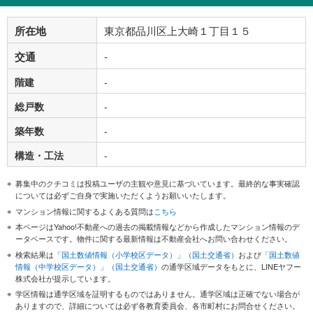
所在地
東京都品川区上大崎１丁目１５
交通
-
階建
-
総戸数
-
築年数
-
構造・工法
-
募集中のクチコミは投稿ユーザの主観や意見に基づいています。最終的な事実確認
については必ずご自身で実施いただくようお願いいたします。
マンション情報に関するよくある質問は
こちら
本ページはYahoo!不動産への過去の掲載情報などから作成したマンション情報のデ
ータベースです。物件に関する最新情報は不動産会社へお問い合わせください。
検索結果は
「国土数値情報（小学校区データ）」（国土交通省）
および
「国土数値
情報（中学校区データ）」（国土交通省）
の通学区域データをもとに、LINEヤフー
株式会社が提示しています。
学区情報は通学区域を証明するものではありません。通学区域は正確でない場合が
ありますので、詳細については必ず各教育委員会、各市町村にお問合せください。