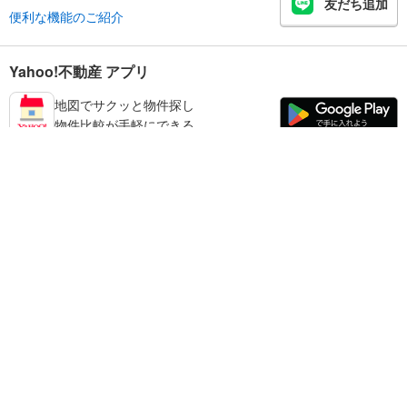
友だち追加
便利な機能のご紹介
Yahoo!不動産 アプリ
地図でサクッと物件探し
物件比較が手軽にできる
品川区の不動産情報を探す
不動産・住宅
賃貸住宅
暮らしのお役立ち情報
新築マンション
マンションカタログ
中古マンション
教えて！住まいの先生
Yahoo!不動産
Yahoo! JAPAN
新築一戸建て
中古一戸建て
プライバシーポリシー
プライバシーセンター
注文住宅
土地
規約
掲載希望の方へ
免責事項
ご意見・ご要望
ヘルプ