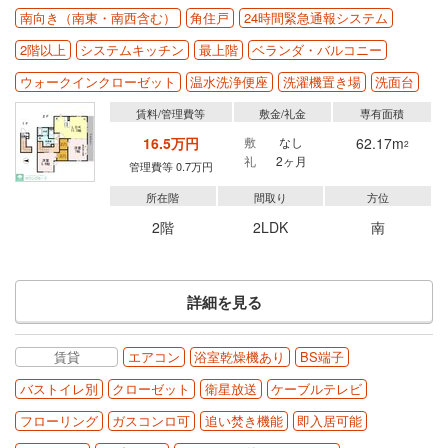
南向き（南東・南西含む）
角住戸
24時間緊急通報システム
2階以上
システムキッチン
最上階
ベランダ・バルコニー
ウォークインクローゼット
温水洗浄便座
洗濯機置き場
洗面台
賃料/管理費等
敷金/礼金
専有面積
16.5万円
敷
なし
62.17m
2
礼
2ヶ月
管理費等 0.7万円
所在階
間取り
方位
2階
2LDK
南
詳細を見る
賃貸
エアコン
浴室乾燥機あり
BS端子
バストイレ別
クローゼット
衛星放送
ケーブルテレビ
フローリング
ガスコンロ可
追い焚き機能
即入居可能