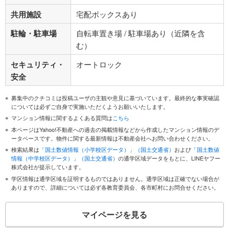
共用施設
宅配ボックスあり
駐輪・駐車場
自転車置き場 / 駐車場あり（近隣を含
む）
セキュリティ・
オートロック
安全
募集中のクチコミは投稿ユーザの主観や意見に基づいています。最終的な事実確認
については必ずご自身で実施いただくようお願いいたします。
マンション情報に関するよくある質問は
こちら
本ページはYahoo!不動産への過去の掲載情報などから作成したマンション情報のデ
ータベースです。物件に関する最新情報は不動産会社へお問い合わせください。
検索結果は
「国土数値情報（小学校区データ）」（国土交通省）
および
「国土数値
情報（中学校区データ）」（国土交通省）
の通学区域データをもとに、LINEヤフー
株式会社が提示しています。
学区情報は通学区域を証明するものではありません。通学区域は正確でない場合が
ありますので、詳細については必ず各教育委員会、各市町村にお問合せください。
マイページを見る