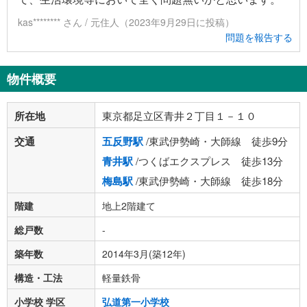
kas******** さん / 元住人（2023年9月29日に投稿）
問題を報告する
物件概要
所在地
東京都足立区青井２丁目１－１０
交通
五反野駅
/東武伊勢崎・大師線 徒歩9分
青井駅
/つくばエクスプレス 徒歩13分
梅島駅
/東武伊勢崎・大師線 徒歩18分
階建
地上2階建て
総戸数
-
築年数
2014年3月(築12年)
構造・工法
軽量鉄骨
小学校 学区
弘道第一小学校