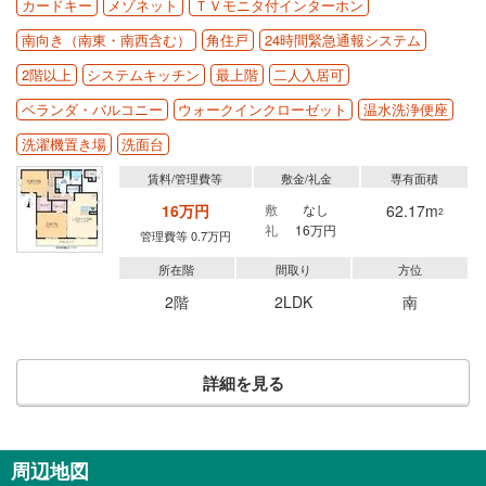
カードキー
メゾネット
ＴＶモニタ付インターホン
南向き（南東・南西含む）
角住戸
24時間緊急通報システム
2階以上
システムキッチン
最上階
二人入居可
ベランダ・バルコニー
ウォークインクローゼット
温水洗浄便座
洗濯機置き場
洗面台
賃料/管理費等
敷金/礼金
専有面積
16万円
敷
なし
62.17m
2
礼
16万円
管理費等 0.7万円
所在階
間取り
方位
2階
2LDK
南
詳細を見る
周辺地図