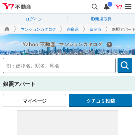
i
ログイン
ID新規取得
マンションカタログ
奈良県
奈良市
銀照アパー
Yahoo!不動産
銀照アパート
マイページ
クチコミ投稿