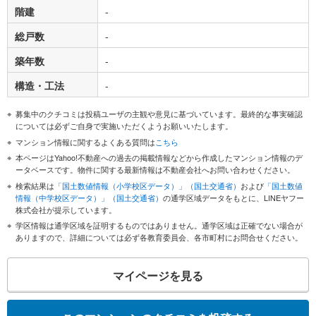
階建
-
総戸数
-
築年数
-
構造・工法
-
募集中のクチコミは投稿ユーザの主観や意見に基づいています。最終的な事実確認
については必ずご自身で実施いただくようお願いいたします。
マンション情報に関するよくある質問は
こちら
本ページはYahoo!不動産への過去の掲載情報などから作成したマンション情報のデ
ータベースです。物件に関する最新情報は不動産会社へお問い合わせください。
検索結果は
「国土数値情報（小学校区データ）」（国土交通省）
および
「国土数値
情報（中学校区データ）」（国土交通省）
の通学区域データをもとに、LINEヤフー
株式会社が提示しています。
学区情報は通学区域を証明するものではありません。通学区域は正確でない場合が
ありますので、詳細については必ず各教育委員会、各市町村にお問合せください。
マイページを見る