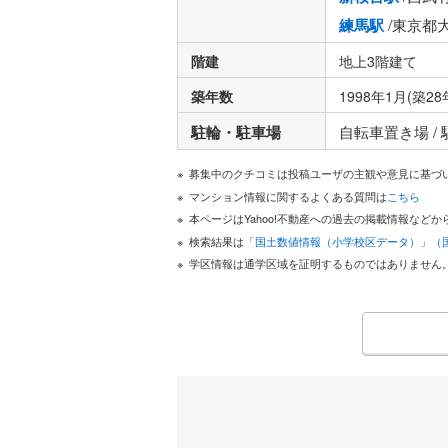
練馬駅
/東京都
階建
地上3階建て
築年数
1998年1月(築28
駐輪・駐車場
自転車置き場 /
募集中のクチコミは投稿ユーザの主観や意見に基づ
マンション情報に関するよくある質問は
こちら
本ページはYahoo!不動産への過去の掲載情報な
検索結果は
「国土数値情報（小学校区データ）」（
学区情報は通学区域を証明するものではありません