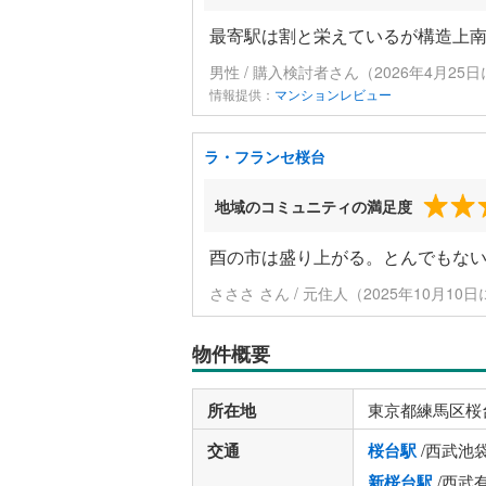
最寄駅は割と栄えているが構造上
男性 / 購入検討者さん（2026年4月25
情報提供：
マンションレビュー
ラ・フランセ桜台
地域のコミュニティの満足度
酉の市は盛り上がる。とんでもな
さささ さん / 元住人（2025年10月10
物件概要
所在地
東京都練馬区桜
交通
桜台駅
/西武池
新桜台駅
/西武