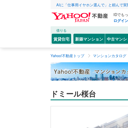
AIに「仕事用イヤホン選んで」と頼んで
IDでも
ログイ
借りる
賃貸住宅
新築マンション
中古マンシ
Yahoo!不動産トップ
マンションカタログ
ドミール桜台