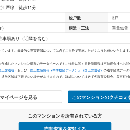
大江戸線 徒歩11分
総戸数
3戸
年)
構造・工法
重量鉄骨
 駐車場あり（近隣を含む）
いています。最終的な事実確認については必ずご自身で実施いただくようお願いいたします
どから作成したマンション情報のデータベースです。物件に関する最新情報は不動産会社へお
国土交通省）
および
「国土数値情報（中学校区データ）」（国土交通省）
の通学区域データ
。通学区域は正確でない場合がありますので、詳細については必ず各教育委員会、各市町村
マイページを見る
このマンションのクチコミ
このマンションを所有されている方
売却査定を依頼する