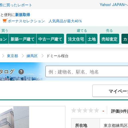
Yahoo! JAPAN
ヘ
実際に買ったレポート
っと便利に
新規取得
ン
ボーナスセレクション 人気商品が最大40％
買う
建てる
売る
ョン
新築一戸建て
中古一戸建て
注文住宅
土地
売却査定
カ
東京都
練馬区
ドミール桜台
Yahoo!不動産 マンションカタログ
マイペー
-
評価(0件
所在地
東京都練馬区