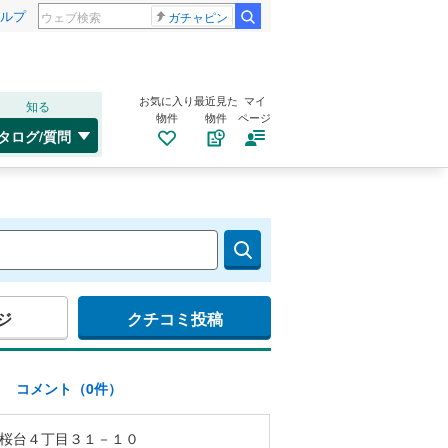
ルプ
ガチャピン
お気に入り
最近見た
マイ
知る
物件
物件
ページ
タログ/質問
ジ
クチコミ投稿
)
コメント（0件）
桜台４丁目３１－１０