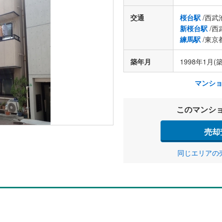
交通
桜台駅
/西武
新桜台駅
/西
練馬駅
/東京
築年月
1998年1月(築
マンシ
このマンシ
売却
同じエリアの