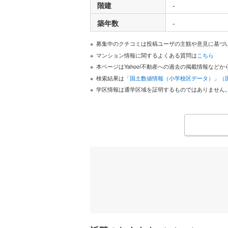
階建
-
築年数
-
募集中のクチコミは投稿ユーザの主観や意見に基づ
マンション情報に関するよくある質問は
こちら
本ページはYahoo!不動産への過去の掲載情報な
検索結果は
「国土数値情報（小学校区データ）」（
学区情報は通学区域を証明するものではありません