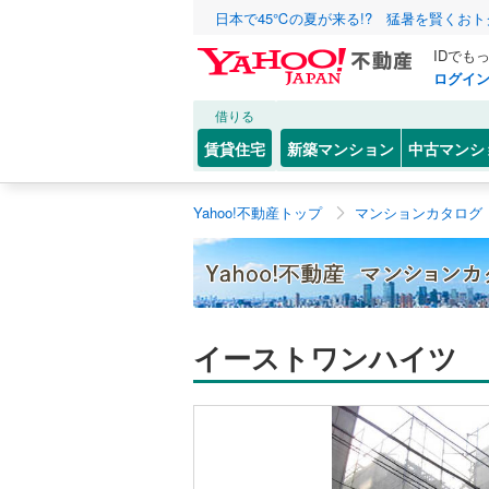
日本で45℃の夏が来る!? 猛暑を賢くお
IDでも
ログイ
借りる
賃貸住宅
新築マンション
中古マンシ
Yahoo!不動産トップ
マンションカタログ
イーストワンハイツ