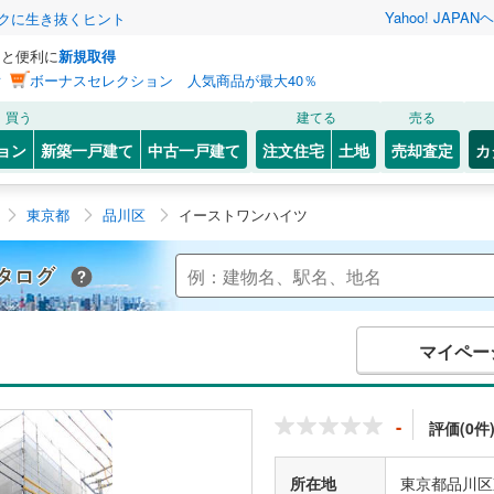
Yahoo! JAPAN
ヘ
トクに生き抜くヒント
っと便利に
新規取得
ン
ボーナスセレクション 人気商品が最大40％
買う
建てる
売る
ョン
新築一戸建て
中古一戸建て
注文住宅
土地
売却査定
カ
東京都
品川区
イーストワンハイツ
Yahoo!不動産 マンションカタログ
マイペー
-
評価(0件
所在地
東京都品川区