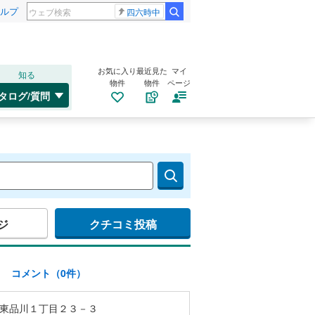
ルプ
四六時中
お気に入り
最近見た
マイ
知る
物件
物件
ページ
タログ/質問
ジ
クチコミ投稿
)
コメント（0件）
東品川１丁目２３－３