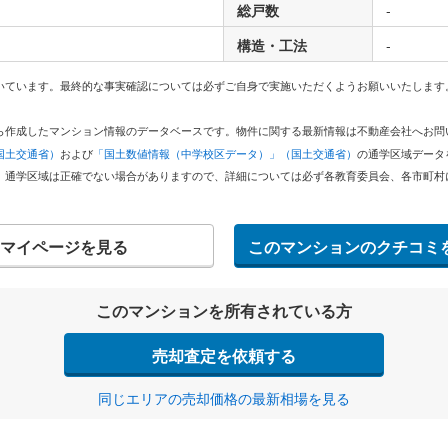
総戸数
-
構造・工法
-
いています。最終的な事実確認については必ずご自身で実施いただくようお願いいたします
どから作成したマンション情報のデータベースです。物件に関する最新情報は不動産会社へお
国土交通省）
および
「国土数値情報（中学校区データ）」（国土交通省）
の通学区域データ
。通学区域は正確でない場合がありますので、詳細については必ず各教育委員会、各市町村
マイページを見る
このマンションのクチコミ
このマンションを所有されている方
売却査定を依頼する
同じエリアの売却価格の最新相場を見る