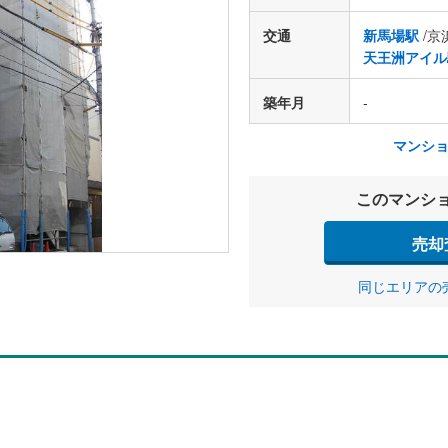
交通
新馬場駅
/京
天王洲アイル
築年月
-
マンシ
このマンシ
売却
同じエリアの