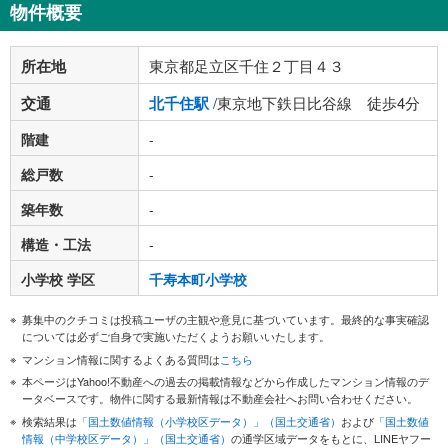
物件概要
所在地
東京都足立区千住２丁目４３
交通
北千住駅
/東京地下鉄日比谷線 徒歩4分
階建
-
総戸数
-
築年数
-
構造・工法
-
小学校 学区
千寿本町小学校
募集中のクチコミは投稿ユーザの主観や意見に基づいています。最終的な事実確認
については必ずご自身で実施いただくようお願いいたします。
マンション情報に関するよくある質問は
こちら
本ページはYahoo!不動産への過去の掲載情報などから作成したマンション情報のデ
ータベースです。物件に関する最新情報は不動産会社へお問い合わせください。
検索結果は
「国土数値情報（小学校区データ）」（国土交通省）
および
「国土数値
情報（中学校区データ）」（国土交通省）
の通学区域データをもとに、LINEヤフー