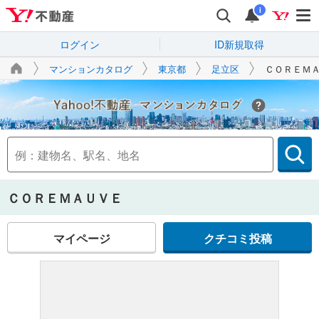
i
ログイン
ID新規取得
マンションカタログ
東京都
足立区
ＣＯＲＥＭ
Yahoo!不動産
ＣＯＲＥＭＡＵＶＥ
マイページ
クチコミ投稿