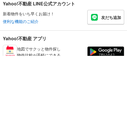
Yahoo!不動産 LINE公式アカウント
新着物件をいち早くお届け！
友だち追加
便利な機能のご紹介
Yahoo!不動産 アプリ
地図でサクッと物件探し
物件比較が手軽にできる
足立区の不動産情報を探す
不動産・住宅
賃貸住宅
暮らしのお役立ち情報
新築マンション
マンションカタログ
中古マンション
教えて！住まいの先生
Yahoo!不動産
Yahoo! JAPAN
新築一戸建て
中古一戸建て
プライバシーポリシー
プライバシーセンター