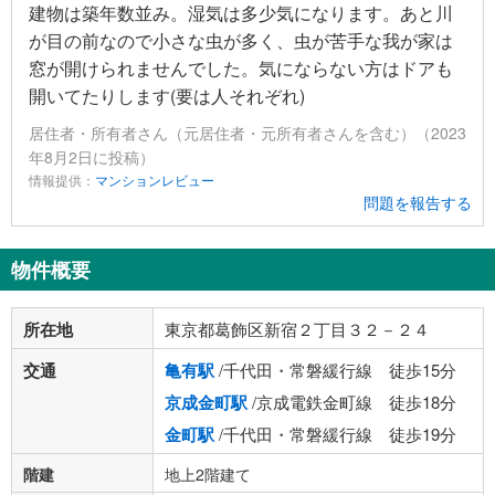
建物は築年数並み。湿気は多少気になります。あと川
が目の前なので小さな虫が多く、虫が苦手な我が家は
窓が開けられませんでした。気にならない方はドアも
開いてたりします(要は人それぞれ)
居住者・所有者さん（元居住者・元所有者さんを含む）（2023
年8月2日に投稿）
情報提供：
マンションレビュー
問題を報告する
物件概要
所在地
東京都葛飾区新宿２丁目３２－２４
交通
亀有駅
/千代田・常磐緩行線 徒歩15分
京成金町駅
/京成電鉄金町線 徒歩18分
金町駅
/千代田・常磐緩行線 徒歩19分
階建
地上2階建て