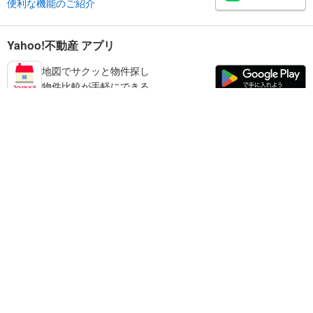
便利な機能のご紹介
Yahoo!不動産 アプリ
地図でサクッと物件探し
物件比較が手軽にできる
葛飾区の不動産情報を探す
不動産・住宅
賃貸住宅
暮らしのお役立ち情報
新築マンション
マンションカタログ
中古マンション
教えて！住まいの先生
Yahoo!不動産
Yahoo! JAPAN
新築一戸建て
中古一戸建て
プライバシーポリシー
プライバシーセンター
注文住宅
土地
規約
掲載希望の方へ
免責事項
ご意見・ご要望
ヘルプ
売却査定