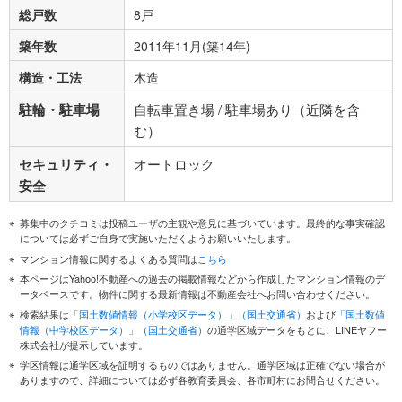
総戸数
8戸
築年数
2011年11月(築14年)
構造・工法
木造
駐輪・駐車場
自転車置き場 / 駐車場あり（近隣を含
む）
セキュリティ・
オートロック
安全
募集中のクチコミは投稿ユーザの主観や意見に基づいています。最終的な事実確認
については必ずご自身で実施いただくようお願いいたします。
マンション情報に関するよくある質問は
こちら
本ページはYahoo!不動産への過去の掲載情報などから作成したマンション情報のデ
ータベースです。物件に関する最新情報は不動産会社へお問い合わせください。
検索結果は
「国土数値情報（小学校区データ）」（国土交通省）
および
「国土数値
情報（中学校区データ）」（国土交通省）
の通学区域データをもとに、LINEヤフー
株式会社が提示しています。
学区情報は通学区域を証明するものではありません。通学区域は正確でない場合が
ありますので、詳細については必ず各教育委員会、各市町村にお問合せください。