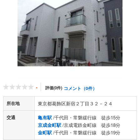
-
評価(0件)
コメント（0件）
所在地
東京都葛飾区新宿２丁目３２－２４
交通
亀有駅
/千代田・常磐緩行線 徒歩15分
京成金町駅
/京成電鉄金町線 徒歩18分
金町駅
/千代田・常磐緩行線 徒歩19分