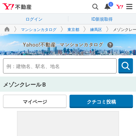
i
ログイン
ID新規取得
マンションカタログ
東京都
練馬区
メゾンクレ
Yahoo!不動産
メゾンクレールＢ
マイページ
クチコミ投稿