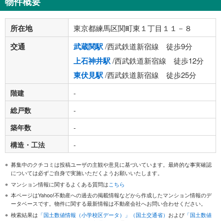
物件概要
所在地
東京都練馬区関町東１丁目１１－８
交通
武蔵関駅
/西武鉄道新宿線 徒歩9分
上石神井駅
/西武鉄道新宿線 徒歩12分
東伏見駅
/西武鉄道新宿線 徒歩25分
階建
-
総戸数
-
築年数
-
構造・工法
-
募集中のクチコミは投稿ユーザの主観や意見に基づいています。最終的な事実確認
については必ずご自身で実施いただくようお願いいたします。
マンション情報に関するよくある質問は
こちら
本ページはYahoo!不動産への過去の掲載情報などから作成したマンション情報のデ
ータベースです。物件に関する最新情報は不動産会社へお問い合わせください。
検索結果は
「国土数値情報（小学校区データ）」（国土交通省）
および
「国土数値