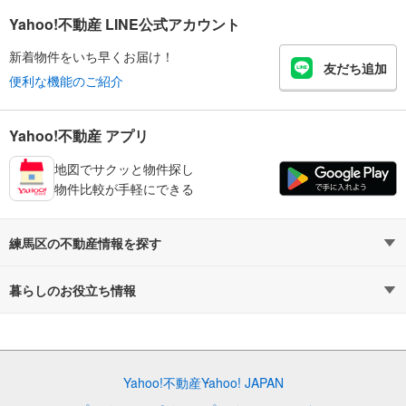
Yahoo!不動産 LINE公式アカウント
新着物件をいち早くお届け！
友だち追加
便利な機能のご紹介
Yahoo!不動産 アプリ
地図でサクッと物件探し
物件比較が手軽にできる
練馬区の不動産情報を探す
不動産・住宅
賃貸住宅
暮らしのお役立ち情報
新築マンション
マンションカタログ
中古マンション
教えて！住まいの先生
Yahoo!不動産
Yahoo! JAPAN
新築一戸建て
中古一戸建て