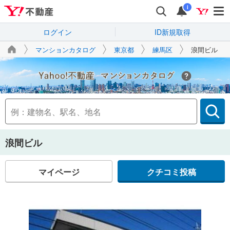
i
ログイン
ID新規取得
マンションカタログ
東京都
練馬区
浪間ビル
Yahoo!不動産
浪間ビル
マイページ
クチコミ投稿