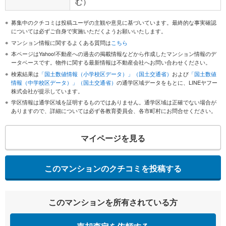
む）
募集中のクチコミは投稿ユーザの主観や意見に基づいています。最終的な事実確認
については必ずご自身で実施いただくようお願いいたします。
マンション情報に関するよくある質問は
こちら
本ページはYahoo!不動産への過去の掲載情報などから作成したマンション情報のデ
ータベースです。物件に関する最新情報は不動産会社へお問い合わせください。
検索結果は
「国土数値情報（小学校区データ）」（国土交通省）
および
「国土数値
情報（中学校区データ）」（国土交通省）
の通学区域データをもとに、LINEヤフー
株式会社が提示しています。
学区情報は通学区域を証明するものではありません。通学区域は正確でない場合が
ありますので、詳細については必ず各教育委員会、各市町村にお問合せください。
マイページを見る
このマンションのクチコミを投稿する
このマンションを所有されている方