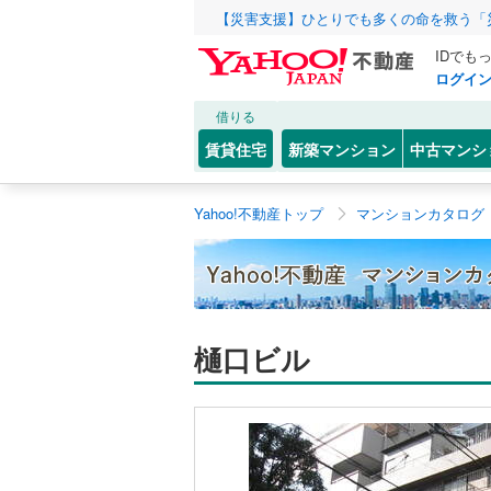
【災害支援】ひとりでも多くの命を救う「
IDでも
ログイ
借りる
賃貸住宅
新築マンション
中古マンシ
Yahoo!不動産トップ
マンションカタログ
樋口ビル