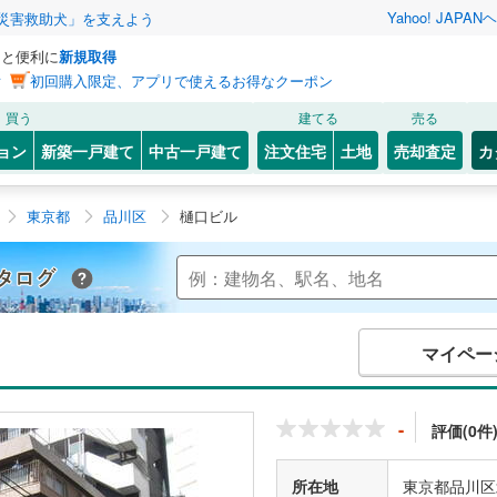
Yahoo! JAPAN
ヘ
災害救助犬」を支えよう
っと便利に
新規取得
ン
初回購入限定、アプリで使えるお得なクーポン
買う
建てる
売る
ョン
新築一戸建て
中古一戸建て
注文住宅
土地
売却査定
カ
東京都
品川区
樋口ビル
Yahoo!不動産 マンションカタログ
マイペー
-
評価(0件
所在地
東京都品川区