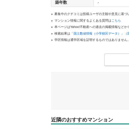
築年数
-
募集中のクチコミは投稿ユーザの主観や意見に基づ
マンション情報に関するよくある質問は
こちら
本ページはYahoo!不動産への過去の掲載情報な
検索結果は
「国土数値情報（小学校区データ）」（
学区情報は通学区域を証明するものではありません
近隣のおすすめマンション