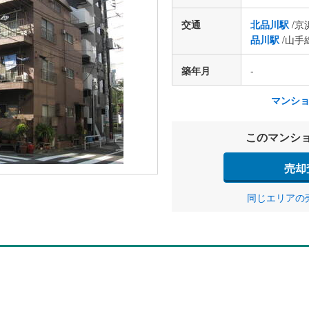
交通
北品川駅
/京
品川駅
/山手
築年月
-
マンシ
このマンシ
売却
同じエリアの