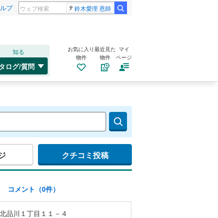
ルプ
鈴木愛理 恩師
お気に入り
最近見た
マイ
知る
物件
物件
ページ
タログ/質問
ジ
クチコミ投稿
)
コメント（0件）
北品川１丁目１１－４