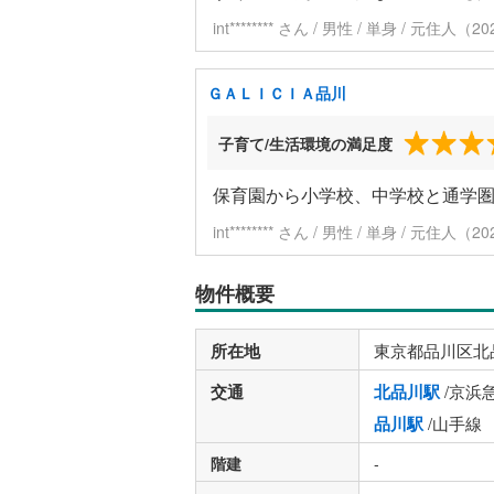
int******** さん / 男性 / 単身 / 元住
ＧＡＬＩＣＩＡ品川
子育て/生活環境の満足度
保育園から小学校、中学校と通学
int******** さん / 男性 / 単身 / 元住
物件概要
所在地
東京都品川区北
交通
北品川駅
/京浜
品川駅
/山手線
階建
-