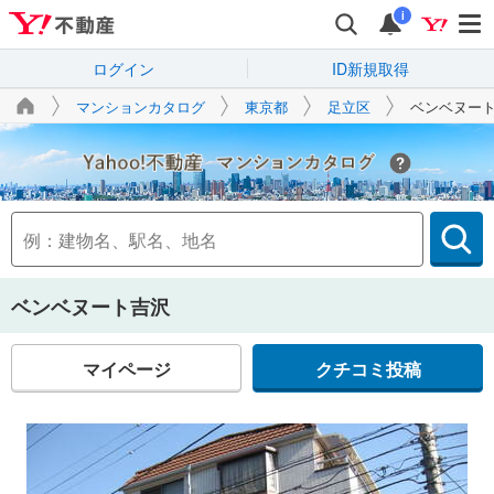
i
ログイン
ID新規取得
マンションカタログ
東京都
足立区
ベンベヌー
Yahoo!不動産
ベンベヌート吉沢
マイページ
クチコミ投稿