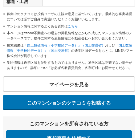
構造・工法
-
募集中のクチコミは投稿ユーザの主観や意見に基づいています。最終的な事実確認
については必ずご自身で実施いただくようお願いいたします。
マンション情報に関するよくある質問は
こちら
本ページはYahoo!不動産への過去の掲載情報などから作成したマンション情報のデ
ータベースです。物件に関する最新情報は不動産会社へお問い合わせください。
検索結果は
「国土数値情報（小学校区データ）」（国土交通省）
および
「国土数値
情報（中学校区データ）」（国土交通省）
の通学区域データをもとに、LINEヤフー
株式会社が提示しています。
学区情報は通学区域を証明するものではありません。通学区域は正確でない場合が
ありますので、詳細については必ず各教育委員会、各市町村にお問合せください。
マイページを見る
このマンションのクチコミを投稿する
このマンションを所有されている方