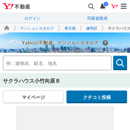
i
ログイン
ID新規取得
マンションカタログ
東京都
練馬区
サクラハウ
Yahoo!不動産
サクラハウス小竹向原Ｂ
マイページ
クチコミ投稿