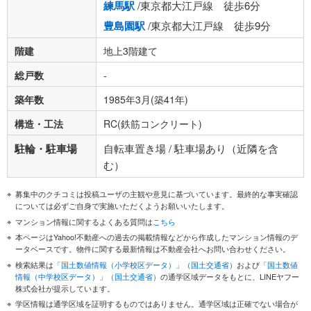
練馬駅
/東京都大江戸線 徒歩6分
豊島園駅
/東京都大江戸線 徒歩9分
階建
地上3階建て
総戸数
-
築年数
1985年3月(築41年)
構造・工法
RC(鉄筋コンクリート)
駐輪・駐車場
自転車置き場 / 駐車場あり（近隣を含
む）
募集中のクチコミは投稿ユーザの主観や意見に基づいています。最終的な事実確認
については必ずご自身で実施いただくようお願いいたします。
マンション情報に関するよくある質問は
こちら
本ページはYahoo!不動産への過去の掲載情報などから作成したマンション情報のデ
ータベースです。物件に関する最新情報は不動産会社へお問い合わせください。
検索結果は
「国土数値情報（小学校区データ）」（国土交通省）
および
「国土数値
情報（中学校区データ）」（国土交通省）
の通学区域データをもとに、LINEヤフー
株式会社が提示しています。
学区情報は通学区域を証明するものではありません。通学区域は正確でない場合が