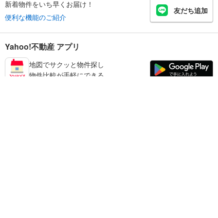
新着物件をいち早くお届け！
友だち追加
便利な機能のご紹介
Yahoo!不動産 アプリ
地図でサクッと物件探し
物件比較が手軽にできる
練馬区の不動産情報を探す
不動産・住宅
賃貸住宅
暮らしのお役立ち情報
新築マンション
マンションカタログ
中古マンション
教えて！住まいの先生
Yahoo!不動産
Yahoo! JAPAN
新築一戸建て
中古一戸建て
プライバシーポリシー
プライバシーセンター
注文住宅
土地
規約
掲載希望の方へ