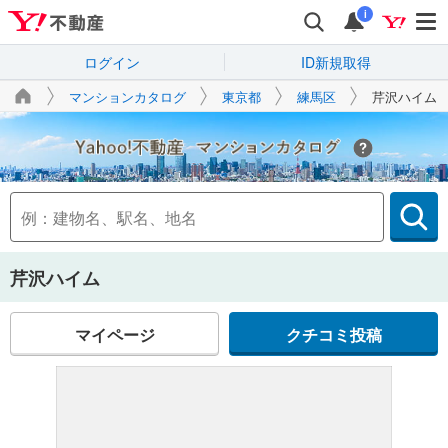
i
ログイン
ID新規取得
マンションカタログ
東京都
練馬区
芹沢ハイム
Yahoo!不動産
芹沢ハイム
マイページ
クチコミ投稿