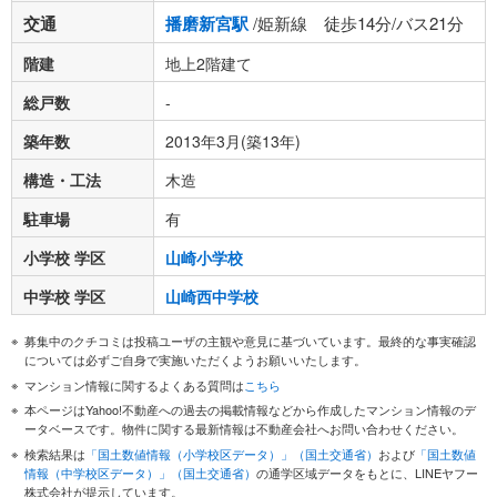
交通
播磨新宮駅
/姫新線 徒歩14分/バス21分
階建
地上2階建て
総戸数
-
築年数
2013年3月(築13年)
構造・工法
木造
駐車場
有
小学校 学区
山崎小学校
中学校 学区
山崎西中学校
募集中のクチコミは投稿ユーザの主観や意見に基づいています。最終的な事実確認
については必ずご自身で実施いただくようお願いいたします。
マンション情報に関するよくある質問は
こちら
本ページはYahoo!不動産への過去の掲載情報などから作成したマンション情報のデ
ータベースです。物件に関する最新情報は不動産会社へお問い合わせください。
検索結果は
「国土数値情報（小学校区データ）」（国土交通省）
および
「国土数値
情報（中学校区データ）」（国土交通省）
の通学区域データをもとに、LINEヤフー
株式会社が提示しています。