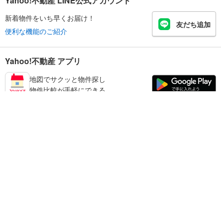
Yahoo!不動産 LINE公式アカウント
新着物件をいち早くお届け！
友だち追加
便利な機能のご紹介
Yahoo!不動産 アプリ
地図でサクッと物件探し
物件比較が手軽にできる
宍粟市の不動産情報を探す
不動産・住宅
賃貸住宅
暮らしのお役立ち情報
新築マンション
マンションカタログ
中古マンション
教えて！住まいの先生
Yahoo!不動産
Yahoo! JAPAN
新築一戸建て
中古一戸建て
プライバシーポリシー
プライバシーセンター