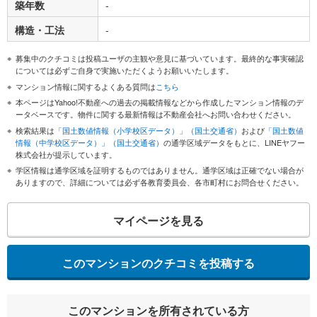
築年数
-
構造・工法
-
募集中のクチコミは投稿ユーザの主観や意見に基づいています。最終的な事実確認
については必ずご自身で実施いただくようお願いいたします。
マンション情報に関するよくある質問は
こちら
本ページはYahoo!不動産への過去の掲載情報などから作成したマンション情報のデ
ータベースです。物件に関する最新情報は不動産会社へお問い合わせください。
検索結果は
「国土数値情報（小学校区データ）」（国土交通省）
および
「国土数値
情報（中学校区データ）」（国土交通省）
の通学区域データをもとに、LINEヤフー
株式会社が提示しています。
学区情報は通学区域を証明するものではありません。通学区域は正確でない場合が
ありますので、詳細については必ず各教育委員会、各市町村にお問合せください。
マイページを見る
このマンションのクチコミを投稿する
このマンションを所有されている方