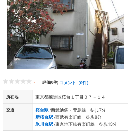
-
評価(0件)
コメント（0件）
所在地
東京都練馬区桜台１丁目３７－１４
交通
桜台駅
/西武池袋・豊島線 徒歩7分
新桜台駅
/西武有楽町線 徒歩8分
氷川台駅
/東京地下鉄有楽町線 徒歩13分