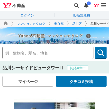
i
ログイン
ID新規取得
マンションカタログ
東京都
品川区
品川シーサ
Yahoo!不動産
品川シーサイドビュータワーⅡ
賃貸募集中
マイページ
クチコミ投稿