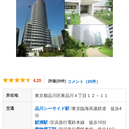
4.25
評価(20件)
コメント（20件）
所在地
東京都品川区東品川４丁目１２－１１
交通
品川シーサイド駅
/東京臨海高速鉄道 徒歩4
分
鮫洲駅
/京浜急行電鉄本線 徒歩10分
/京浜急行電鉄本線 徒歩11分