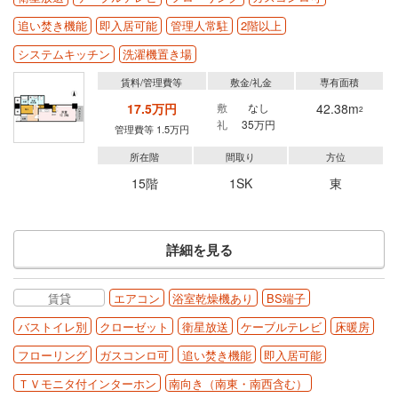
追い焚き機能
即入居可能
管理人常駐
2階以上
システムキッチン
洗濯機置き場
賃料/管理費等
敷金/礼金
専有面積
17.5万円
敷
なし
42.38m
2
礼
35万円
管理費等 1.5万円
所在階
間取り
方位
15階
1SK
東
詳細を見る
賃貸
エアコン
浴室乾燥機あり
BS端子
バストイレ別
クローゼット
衛星放送
ケーブルテレビ
床暖房
フローリング
ガスコンロ可
追い焚き機能
即入居可能
ＴＶモニタ付インターホン
南向き（南東・南西含む）