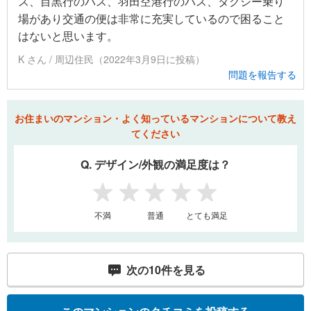
ス、目黒行のバス、羽田空港行のバス、タクシー乗り
場があり交通の便は非常に充実しているので困ること
はないと思います。
K さん / 周辺住民（2022年3月9日に投稿）
問題を報告する
お住まいのマンション・よく知っているマンションについて教え
てください
Q. デザイン/外観の満足度は？
1
2
3
4
5
不満
普通
とても満足
次の
10
件を見る