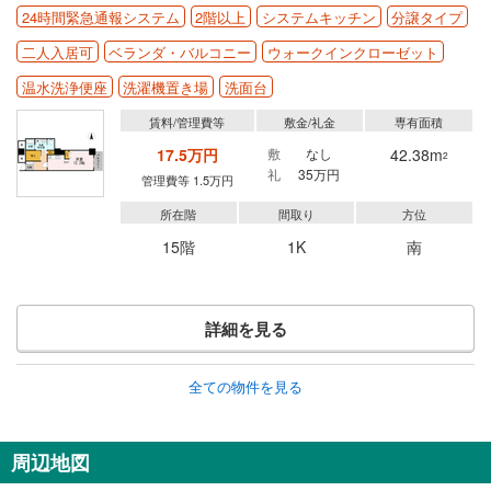
24時間緊急通報システム
2階以上
システムキッチン
分譲タイプ
二人入居可
ベランダ・バルコニー
ウォークインクローゼット
温水洗浄便座
洗濯機置き場
洗面台
賃料/管理費等
敷金/礼金
専有面積
17.5万円
敷
なし
42.38m
2
礼
35万円
管理費等 1.5万円
所在階
間取り
方位
15階
1K
南
詳細を見る
全ての物件を見る
周辺地図