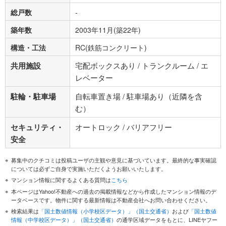
総戸数
-
築年数
2003年11月(築22年)
構造・工法
RC(鉄筋コンクリート)
共用施設
宅配ボックスあり / トランクルーム / エ
レベーター
駐輪・駐車場
自転車置き場 / 駐車場あり（近隣を含
む）
セキュリティ・
オートロック / バリアフリー
安全
募集中のクチコミは投稿ユーザの主観や意見に基づいています。最終的な事実確認
については必ずご自身で実施いただくようお願いいたします。
マンション情報に関するよくある質問は
こちら
本ページはYahoo!不動産への過去の掲載情報などから作成したマンション情報のデ
ータベースです。物件に関する最新情報は不動産会社へお問い合わせください。
検索結果は
「国土数値情報（小学校区データ）」（国土交通省）
および
「国土数値
情報（中学校区データ）」（国土交通省）
の通学区域データをもとに、LINEヤフー