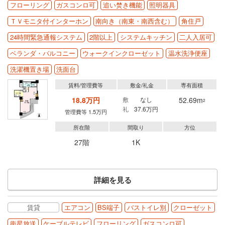
フローリング
ガスコンロ可
追い焚き機能
照明器具
ＴＶモニタ付インターホン
南向き（南東・南西含む）
角住戸
24時間緊急通報システム
2階以上
システムキッチン
二人入居可
ベランダ・バルコニー
ウォークインクローゼット
温水洗浄便座
洗濯機置き場
洗面台
賃料/管理費等
敷金/礼金
専有面積
18.8万円
敷
なし
52.69m
2
礼
37.6万円
管理費等 1.5万円
所在階
間取り
方位
27階
1K
詳細を見る
賃貸
エアコン
BS端子
バストイレ別
クローゼット
衛星放送
ケーブルテレビ
フローリング
ガスコンロ可