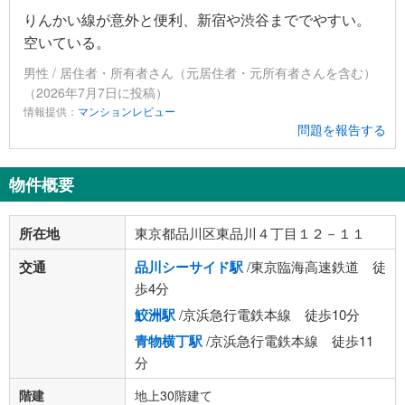
りんかい線が意外と便利、新宿や渋谷まででやすい。
空いている。
男性 / 居住者・所有者さん（元居住者・元所有者さんを含む）
（2026年7月7日に投稿）
情報提供：
マンションレビュー
問題を報告する
物件概要
所在地
東京都品川区東品川４丁目１２－１１
交通
品川シーサイド駅
/東京臨海高速鉄道 徒
歩4分
鮫洲駅
/京浜急行電鉄本線 徒歩10分
青物横丁駅
/京浜急行電鉄本線 徒歩11
分
階建
地上30階建て