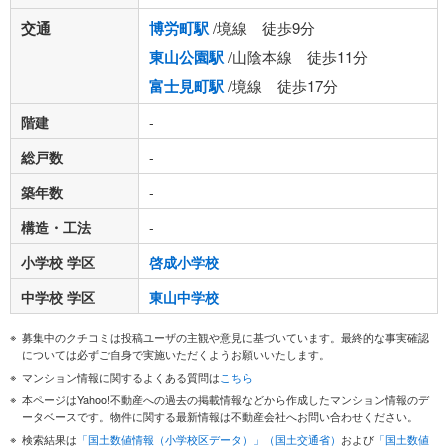
交通
博労町駅
/境線 徒歩9分
東山公園駅
/山陰本線 徒歩11分
富士見町駅
/境線 徒歩17分
階建
-
総戸数
-
築年数
-
構造・工法
-
小学校 学区
啓成小学校
中学校 学区
東山中学校
募集中のクチコミは投稿ユーザの主観や意見に基づいています。最終的な事実確認
については必ずご自身で実施いただくようお願いいたします。
マンション情報に関するよくある質問は
こちら
本ページはYahoo!不動産への過去の掲載情報などから作成したマンション情報のデ
ータベースです。物件に関する最新情報は不動産会社へお問い合わせください。
検索結果は
「国土数値情報（小学校区データ）」（国土交通省）
および
「国土数値