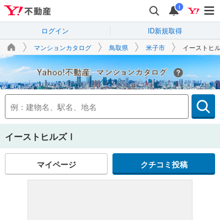
i
ログイン
ID新規取得
マンションカタログ
鳥取県
米子市
イーストヒ
Yahoo!不動産
イーストヒルズⅠ
マイページ
クチコミ投稿