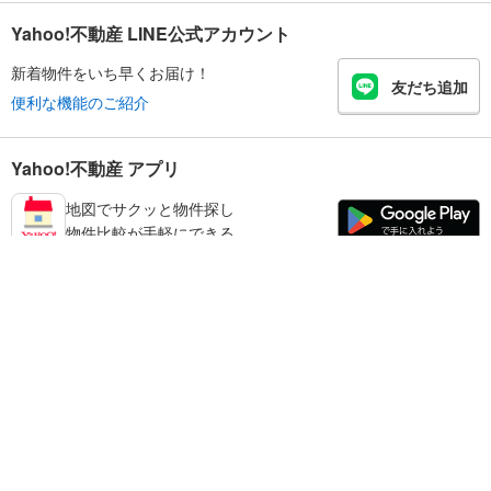
Yahoo!不動産 LINE公式アカウント
新着物件をいち早くお届け！
友だち追加
便利な機能のご紹介
Yahoo!不動産 アプリ
地図でサクッと物件探し
物件比較が手軽にできる
米子市の不動産情報を探す
不動産・住宅
賃貸住宅
暮らしのお役立ち情報
新築マンション
マンションカタログ
中古マンション
教えて！住まいの先生
Yahoo!不動産
Yahoo! JAPAN
新築一戸建て
中古一戸建て