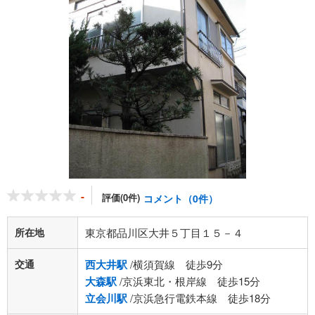
-
評価(0件)
コメント（0件）
所在地
東京都品川区大井５丁目１５－４
交通
西大井駅
/横須賀線 徒歩9分
大森駅
/京浜東北・根岸線 徒歩15分
立会川駅
/京浜急行電鉄本線 徒歩18分