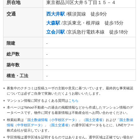
所在地
東京都品川区大井５丁目１５－４
交通
西大井駅
/横須賀線 徒歩9分
大森駅
/京浜東北・根岸線 徒歩15分
立会川駅
/京浜急行電鉄本線 徒歩18分
階建
-
総戸数
-
築年数
-
構造・工法
-
募集中のクチコミは投稿ユーザの主観や意見に基づいています。最終的な事実確認
については必ずご自身で実施いただくようお願いいたします。
マンション情報に関するよくある質問は
こちら
本ページはYahoo!不動産への過去の掲載情報などから作成したマンション情報のデ
ータベースです。物件に関する最新情報は不動産会社へお問い合わせください。
検索結果は
「国土数値情報（小学校区データ）」（国土交通省）
および
「国土数値
情報（中学校区データ）」（国土交通省）
の通学区域データをもとに、LINEヤフー
株式会社が提示しています。
学区情報は通学区域を証明するものではありません。通学区域は正確でない場合が