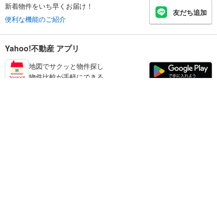
新着物件をいち早くお届け！
友だち追加
便利な機能のご紹介
Yahoo!不動産 アプリ
地図でサクッと物件探し
物件比較が手軽にできる
品川区の不動産情報を探す
不動産・住宅
賃貸住宅
暮らしのお役立ち情報
新築マンション
マンションカタログ
中古マンション
教えて！住まいの先生
Yahoo!不動産
Yahoo! JAPAN
新築一戸建て
中古一戸建て
プライバシーポリシー
プライバシーセンター
注文住宅
土地
規約
掲載希望の方へ