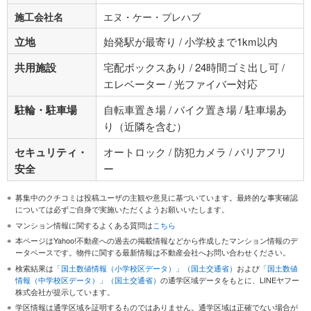
施工会社名
エヌ・ケー・プレハブ
立地
始発駅が最寄り / 小学校まで1km以内
共用施設
宅配ボックスあり / 24時間ゴミ出し可 /
エレベーター / 光ファイバー対応
駐輪・駐車場
自転車置き場 / バイク置き場 / 駐車場あ
り（近隣を含む）
セキュリティ・
オートロック / 防犯カメラ / バリアフリ
安全
ー
募集中のクチコミは投稿ユーザの主観や意見に基づいています。最終的な事実確認
については必ずご自身で実施いただくようお願いいたします。
マンション情報に関するよくある質問は
こちら
本ページはYahoo!不動産への過去の掲載情報などから作成したマンション情報のデ
ータベースです。物件に関する最新情報は不動産会社へお問い合わせください。
検索結果は
「国土数値情報（小学校区データ）」（国土交通省）
および
「国土数値
情報（中学校区データ）」（国土交通省）
の通学区域データをもとに、LINEヤフー
株式会社が提示しています。
学区情報は通学区域を証明するものではありません。通学区域は正確でない場合が