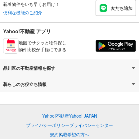
新着物件をいち早くお届け！
友だち追加
便利な機能のご紹介
Yahoo!不動産 アプリ
地図でサクッと物件探し
物件比較が手軽にできる
品川区の不動産情報を探す
不動産・住宅
賃貸住宅
暮らしのお役立ち情報
新築マンション
マンションカタログ
中古マンション
教えて！住まいの先生
Yahoo!不動産
Yahoo! JAPAN
新築一戸建て
中古一戸建て
プライバシーポリシー
プライバシーセンター
注文住宅
土地
規約
掲載希望の方へ