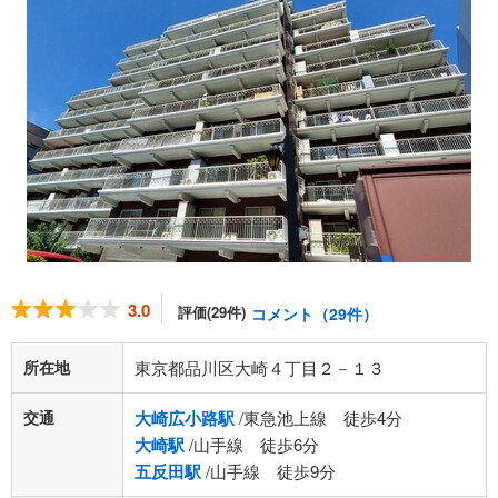
3.0
評価(29件)
コメント（29件）
所在地
東京都品川区大崎４丁目２－１３
交通
大崎広小路駅
/東急池上線 徒歩4分
大崎駅
/山手線 徒歩6分
五反田駅
/山手線 徒歩9分