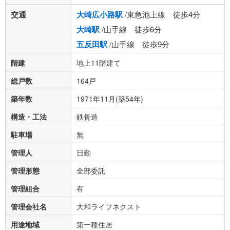
交通
大崎広小路駅
/東急池上線 徒歩4分
大崎駅
/山手線 徒歩6分
五反田駅
/山手線 徒歩9分
階建
地上11階建て
総戸数
164戸
築年数
1971年11月(築54年)
構造・工法
鉄骨造
駐車場
無
管理人
日勤
管理形態
全部委託
管理組合
有
管理会社名
大和ライフネクスト
用途地域
第一種住居