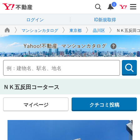
i
ログイン
ID新規取得
マンションカタログ
東京都
品川区
ＮＫ五反田
Yahoo!不動産
ＮＫ五反田コータース
マイページ
クチコミ投稿