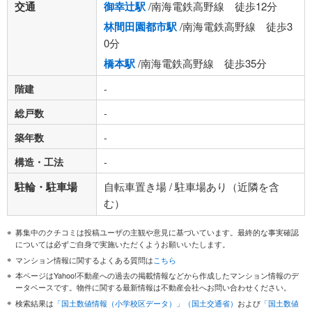
交通
御幸辻駅
/南海電鉄高野線 徒歩12分
林間田園都市駅
/南海電鉄高野線 徒歩3
0分
橋本駅
/南海電鉄高野線 徒歩35分
階建
-
総戸数
-
築年数
-
構造・工法
-
駐輪・駐車場
自転車置き場 / 駐車場あり（近隣を含
む）
募集中のクチコミは投稿ユーザの主観や意見に基づいています。最終的な事実確認
については必ずご自身で実施いただくようお願いいたします。
マンション情報に関するよくある質問は
こちら
本ページはYahoo!不動産への過去の掲載情報などから作成したマンション情報のデ
ータベースです。物件に関する最新情報は不動産会社へお問い合わせください。
検索結果は
「国土数値情報（小学校区データ）」（国土交通省）
および
「国土数値