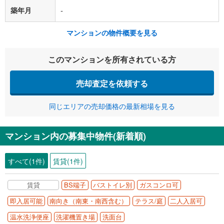
築年月
-
マンションの物件概要を見る
このマンションを所有されている方
売却査定を依頼する
同じエリアの売却価格の最新相場を見る
マンション内の募集中物件(新着順)
すべて(1件)
賃貸(1件)
賃貸
BS端子
バストイレ別
ガスコンロ可
即入居可能
南向き（南東・南西含む）
テラス/庭
二人入居可
温水洗浄便座
洗濯機置き場
洗面台