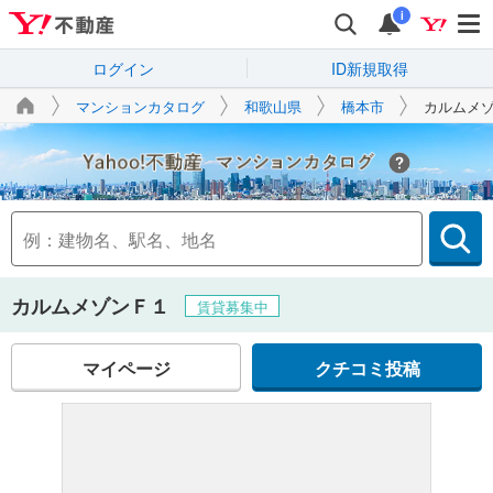
i
ログイン
ID新規取得
マンションカタログ
和歌山県
橋本市
カルムメ
Yahoo!不動産
カルムメゾンＦ１
賃貸募集中
マイページ
クチコミ投稿