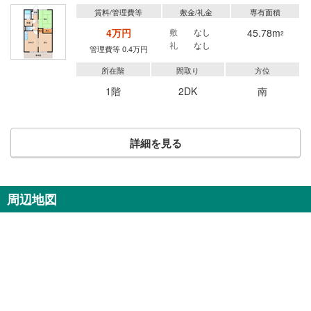
賃料/管理費等
敷金/礼金
専有面積
4万円
敷
なし
45.78m
2
礼
なし
管理費等 0.4万円
所在階
間取り
方位
1階
2DK
南
詳細を見る
周辺地図