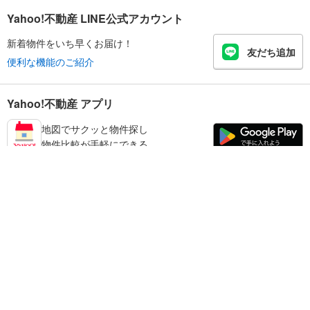
Yahoo!不動産 LINE公式アカウント
新着物件をいち早くお届け！
友だち追加
便利な機能のご紹介
Yahoo!不動産 アプリ
地図でサクッと物件探し
物件比較が手軽にできる
橋本市の不動産情報を探す
不動産・住宅
賃貸住宅
暮らしのお役立ち情報
新築マンション
マンションカタログ
中古マンション
教えて！住まいの先生
Yahoo!不動産
Yahoo! JAPAN
新築一戸建て
中古一戸建て