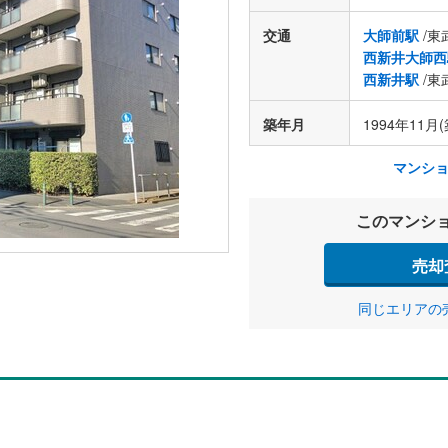
交通
大師前駅
/東
西新井大師西
西新井駅
/東
築年月
1994年11月(
マンシ
このマンシ
売却
同じエリアの