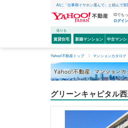
AIに「仕事用イヤホン選んで」と頼んで
IDでも
ログイ
借りる
賃貸住宅
新築マンション
中古マンシ
Yahoo!不動産トップ
マンションカタログ
グリーンキャピタル西