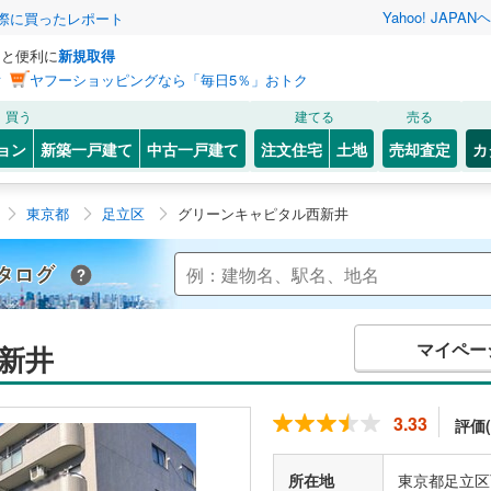
Yahoo! JAPAN
ヘ
実際に買ったレポート
っと便利に
新規取得
ン
ヤフーショッピングなら「毎日5％」おトク
買う
建てる
売る
ョン
新築一戸建て
中古一戸建て
注文住宅
土地
売却査定
カ
東京都
足立区
グリーンキャピタル西新井
Yahoo!不動産 マンションカタログ
マイペー
新井
3.33
評価(
所在地
東京都足立区