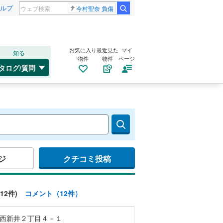
ルプ
今村聖奈 負傷
お気に入り
最近見た
マイ
知る
物件
物件
ページ
タログ/質問
ジ
クチコミ投稿
12件)
コメント（12件）
西新井２丁目４－１