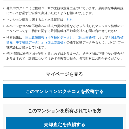
募集中のクチコミは投稿ユーザの主観や意見に基づいています。最終的な事実確認
については必ずご自身で実施いただくようお願いいたします。
マンション情報に関するよくある質問は
こちら
本ページはYahoo!不動産への過去の掲載情報などから作成したマンション情報のデ
ータベースです。物件に関する最新情報は不動産会社へお問い合わせください。
検索結果は
「国土数値情報（小学校区データ）」（国土交通省）
および
「国土数値
情報（中学校区データ）」（国土交通省）
の通学区域データをもとに、LINEヤフー
株式会社が提示しています。
学区情報は通学区域を証明するものではありません。通学区域は正確でない場合が
ありますので、詳細については必ず各教育委員会、各市町村にお問合せください。
マイページを見る
このマンションのクチコミを投稿する
このマンションを所有されている方
売却査定を依頼する