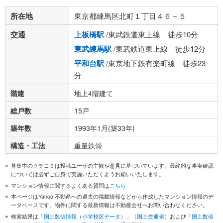
所在地
東京都練馬区北町１丁目４６－５
交通
上板橋駅
/東武鉄道東上線 徒歩10分
東武練馬駅
/東武鉄道東上線 徒歩12分
平和台駅
/東京地下鉄有楽町線 徒歩23
分
階建
地上4階建て
総戸数
15戸
築年数
1993年1月(築33年)
構造・工法
重量鉄骨
募集中のクチコミは投稿ユーザの主観や意見に基づいています。最終的な事実確認
については必ずご自身で実施いただくようお願いいたします。
マンション情報に関するよくある質問は
こちら
本ページはYahoo!不動産への過去の掲載情報などから作成したマンション情報のデ
ータベースです。物件に関する最新情報は不動産会社へお問い合わせください。
検索結果は
「国土数値情報（小学校区データ）」（国土交通省）
および
「国土数値