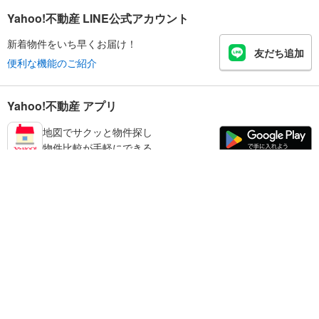
Yahoo!不動産 LINE公式アカウント
新着物件をいち早くお届け！
友だち追加
便利な機能のご紹介
Yahoo!不動産 アプリ
地図でサクッと物件探し
物件比較が手軽にできる
練馬区の不動産情報を探す
不動産・住宅
賃貸住宅
暮らしのお役立ち情報
新築マンション
マンションカタログ
中古マンション
教えて！住まいの先生
Yahoo!不動産
Yahoo! JAPAN
新築一戸建て
中古一戸建て