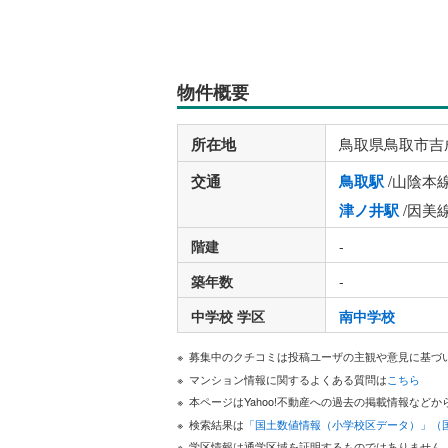
物件概要
所在地
鳥取県鳥取市吉
交通
鳥取駅
/山陰本
津ノ井駅
/因美
階建
-
築年数
-
中学校 学区
南中学校
募集中のクチコミは投稿ユーザの主観や意見に基づ
マンション情報に関するよくある質問は
こちら
本ページはYahoo!不動産への過去の掲載情報な
検索結果は
「国土数値情報（小学校区データ）」（
学区情報は通学区域を証明するものではありません