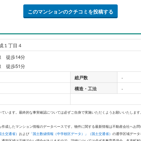
このマンションのクチコミを投稿する
成１丁目４
線 徒歩14分
線 徒歩51分
総戸数
-
構造・工法
-
いています。最終的な事実確認については必ずご自身で実施いただくようお願いいたします
どから作成したマンション情報のデータベースです。物件に関する最新情報は不動産会社へお
国土交通省）
および
「国土数値情報（中学校区データ）」（国土交通省）
の通学区域データ
。通学区域は正確でない場合がありますので、詳細については必ず各教育委員会、各市町村