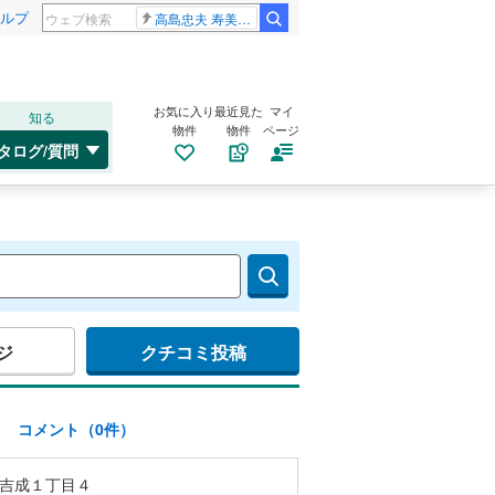
ルプ
高島忠夫 寿美花代さん死去
お気に入り
最近見た
マイ
知る
物件
物件
ページ
タログ/質問
ジ
クチコミ投稿
)
コメント（0件）
吉成１丁目４