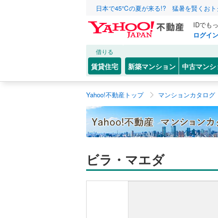
日本で45℃の夏が来る!? 猛暑を賢くお
IDでも
ログイ
借りる
賃貸住宅
新築マンション
中古マンシ
Yahoo!不動産トップ
マンションカタログ
ビラ・マエダ