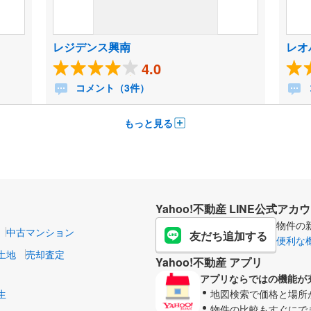
レジデンス興南
レオ
4.0
コメント（3件）
もっと見る
Yahoo!不動産 LINE公式アカ
物件の
中古マンション
友だち追加する
便利な
土地
売却査定
Yahoo!不動産 アプリ
アプリならではの機能が
生
地図検索で価格と場所
物件の比較もすぐにで