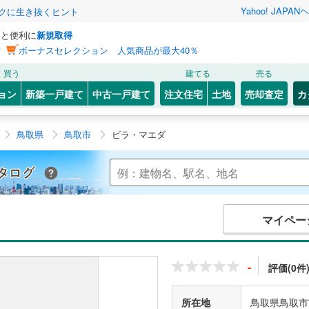
Yahoo! JAPAN
ヘ
トクに生き抜くヒント
っと便利に
新規取得
ン
ボーナスセレクション 人気商品が最大40％
買う
建てる
売る
ョン
新築一戸建て
中古一戸建て
注文住宅
土地
売却査定
カ
鳥取県
鳥取市
ビラ・マエダ
Yahoo!不動産 マンションカタログ
マイペー
-
評価(0件
所在地
鳥取県鳥取市