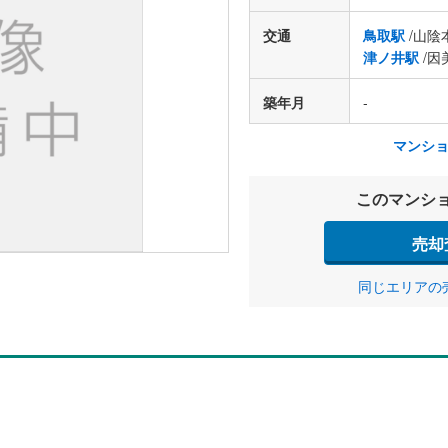
交通
鳥取駅
/山陰
津ノ井駅
/因
築年月
-
マンシ
このマンシ
売却
同じエリアの