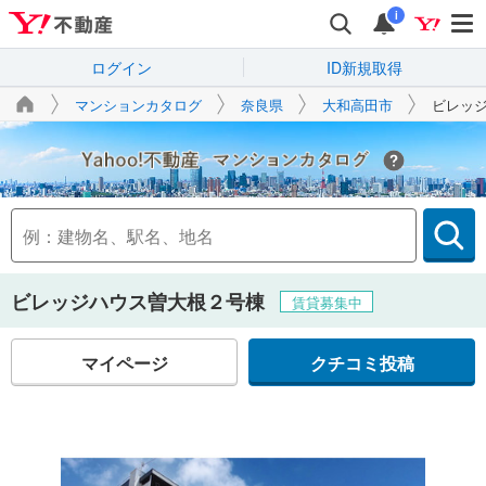
i
ログイン
ID新規取得
マンションカタログ
奈良県
大和高田市
ビレッ
Yahoo!不動産
ビレッジハウス曽大根２号棟
賃貸募集中
マイページ
クチコミ投稿