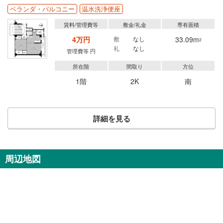
ベランダ・バルコニー
温水洗浄便座
賃料/管理費等
敷金/礼金
専有面積
4万円
敷
なし
33.09m
2
礼
なし
管理費等 円
所在階
間取り
方位
1階
2K
南
詳細を見る
周辺地図