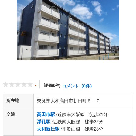
-
評価(0件)
コメント（0件）
所在地
奈良県大和高田市甘田町６－２
交通
高田市駅
/近鉄南大阪線 徒歩21分
浮孔駅
/近鉄南大阪線 徒歩22分
大和新庄駅
/和歌山線 徒歩23分