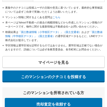
募集中のクチコミは投稿ユーザの主観や意見に基づいています。最終的な事実確認
については必ずご自身で実施いただくようお願いいたします。
マンション情報に関するよくある質問は
こちら
本ページはYahoo!不動産への過去の掲載情報などから作成したマンション情報のデ
ータベースです。物件に関する最新情報は不動産会社へお問い合わせください。
検索結果は
「国土数値情報（小学校区データ）」（国土交通省）
および
「国土数値
情報（中学校区データ）」（国土交通省）
の通学区域データをもとに、LINEヤフー
株式会社が提示しています。
学区情報は通学区域を証明するものではありません。通学区域は正確でない場合が
ありますので、詳細については必ず各教育委員会、各市町村にお問合せください。
マイページを見る
このマンションのクチコミを投稿する
このマンションを所有されている方
売却査定を依頼する