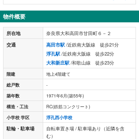
物件概要
所在地
奈良県大和高田市甘田町６－２
交通
高田市駅
/近鉄南大阪線 徒歩21分
浮孔駅
/近鉄南大阪線 徒歩22分
大和新庄駅
/和歌山線 徒歩23分
階建
地上4階建て
総戸数
-
築年数
1971年6月(築55年)
構造・工法
RC(鉄筋コンクリート)
小学校 学区
浮孔西小学校
駐輪・駐車場
自転車置き場 / 駐車場あり（近隣を含
む）