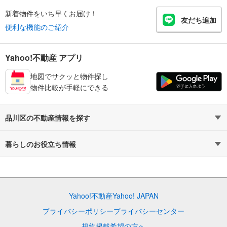
新着物件をいち早くお届け！
友だち追加
便利な機能のご紹介
Yahoo!不動産 アプリ
地図でサクッと物件探し
物件比較が手軽にできる
品川区の不動産情報を探す
不動産・住宅
賃貸住宅
暮らしのお役立ち情報
新築マンション
マンションカタログ
中古マンション
教えて！住まいの先生
Yahoo!不動産
Yahoo! JAPAN
新築一戸建て
中古一戸建て
プライバシーポリシー
プライバシーセンター
注文住宅
土地
規約
掲載希望の方へ