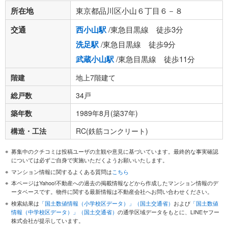
所在地
東京都品川区小山６丁目６－８
交通
西小山駅
/東急目黒線 徒歩3分
洗足駅
/東急目黒線 徒歩9分
武蔵小山駅
/東急目黒線 徒歩11分
階建
地上7階建て
総戸数
34戸
築年数
1989年8月(築37年)
構造・工法
RC(鉄筋コンクリート)
募集中のクチコミは投稿ユーザの主観や意見に基づいています。最終的な事実確認
については必ずご自身で実施いただくようお願いいたします。
マンション情報に関するよくある質問は
こちら
本ページはYahoo!不動産への過去の掲載情報などから作成したマンション情報のデ
ータベースです。物件に関する最新情報は不動産会社へお問い合わせください。
検索結果は
「国土数値情報（小学校区データ）」（国土交通省）
および
「国土数値
情報（中学校区データ）」（国土交通省）
の通学区域データをもとに、LINEヤフー
株式会社が提示しています。