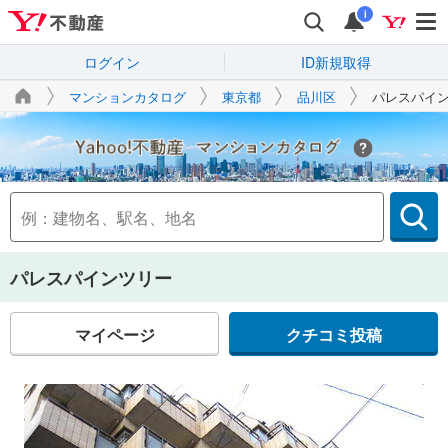
i
ログイン
ID新規取得
マンションカタログ
東京都
品川区
パレスパイ
Yahoo!不動産
パレスパインツリー
マイページ
クチコミ投稿