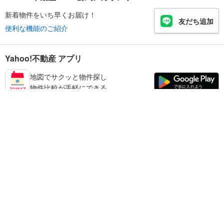
新着物件をいち早くお届け！
友だち追加
便利な機能のご紹介
Yahoo!不動産 アプリ
地図でサクッと物件探し
物件比較が手軽にできる
鳥取市の不動産情報を探す
不動産・住宅
賃貸住宅
暮らしのお役立ち情報
新築マンション
マンションカタログ
中古マンション
教えて！住まいの先生
Yahoo!不動産
Yahoo! JAPAN
新築一戸建て
中古一戸建て
プライバシーポリシー
プライバシーセンター
注文住宅
土地