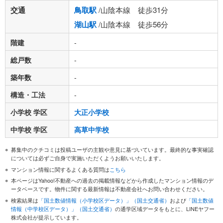
交通
鳥取駅
/山陰本線 徒歩31分
湖山駅
/山陰本線 徒歩56分
階建
-
総戸数
-
築年数
-
構造・工法
-
小学校 学区
大正小学校
中学校 学区
高草中学校
募集中のクチコミは投稿ユーザの主観や意見に基づいています。最終的な事実確認
については必ずご自身で実施いただくようお願いいたします。
マンション情報に関するよくある質問は
こちら
本ページはYahoo!不動産への過去の掲載情報などから作成したマンション情報のデ
ータベースです。物件に関する最新情報は不動産会社へお問い合わせください。
検索結果は
「国土数値情報（小学校区データ）」（国土交通省）
および
「国土数値
情報（中学校区データ）」（国土交通省）
の通学区域データをもとに、LINEヤフー
株式会社が提示しています。