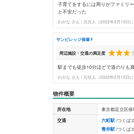
子育てをするには周りがファミリ
と不安だった
わかな さん / 元住人（2022年2月13日
サンビレッジ保塚Ｆ
周辺施設・交通の満足度
駅までも徒歩10分ほどで道のりも
わかな さん / 元住人（2022年2月13日
物件概要
所在地
東京都足立区保
交通
六町駅
/つくば
青井駅
/つくば