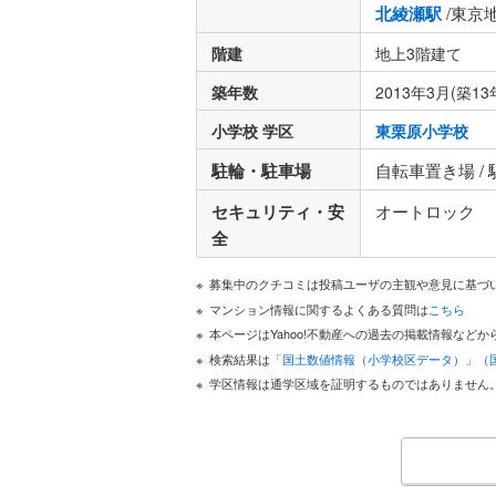
北綾瀬駅
/東京
階建
地上3階建て
築年数
2013年3月(築13
小学校 学区
東栗原小学校
駐輪・駐車場
自転車置き場 /
セキュリティ・安
オートロック
全
募集中のクチコミは投稿ユーザの主観や意見に基づ
マンション情報に関するよくある質問は
こちら
本ページはYahoo!不動産への過去の掲載情報な
検索結果は
「国土数値情報（小学校区データ）」（
学区情報は通学区域を証明するものではありません