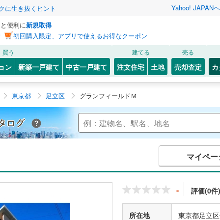
Yahoo! JAPAN
ヘ
トクに生き抜くヒント
っと便利に
新規取得
ン
初回購入限定、アプリで使えるお得なクーポン
買う
建てる
売る
ョン
新築一戸建て
中古一戸建て
注文住宅
土地
売却査定
カ
東京都
足立区
グランフィールドＭ
Yahoo!不動産 マンションカタログ
マイペー
-
評価(0件
所在地
東京都足立区