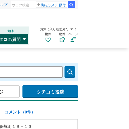
ルプ
防犯カメラ 原付
お気に入り
最近見た
マイ
知る
物件
物件
ページ
タログ/質問
ジ
クチコミ投稿
)
コメント（0件）
保塚町１９－１３