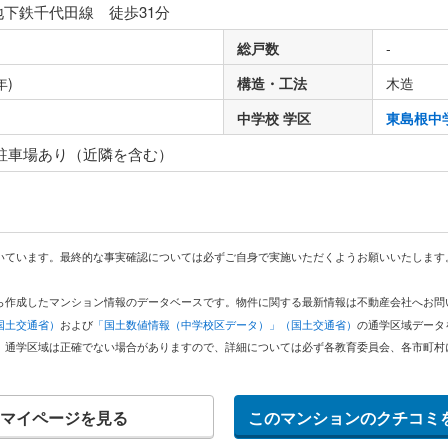
地下鉄千代田線 徒歩31分
総戸数
-
年)
構造・工法
木造
中学校 学区
東島根中
 駐車場あり（近隣を含む）
いています。最終的な事実確認については必ずご自身で実施いただくようお願いいたします
どから作成したマンション情報のデータベースです。物件に関する最新情報は不動産会社へお
国土交通省）
および
「国土数値情報（中学校区データ）」（国土交通省）
の通学区域データ
。通学区域は正確でない場合がありますので、詳細については必ず各教育委員会、各市町村
マイページを見る
このマンションのクチコミ