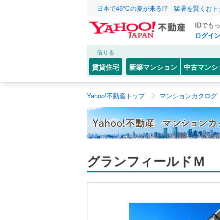
日本で45℃の夏が来る!? 猛暑を賢くお
IDでも
ログイ
借りる
賃貸住宅
新築マンション
中古マンシ
Yahoo!不動産トップ
マンションカタログ
グランフィールドＭ