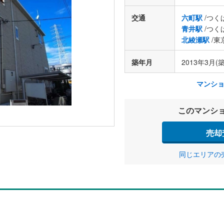
交通
六町駅
/つく
青井駅
/つく
北綾瀬駅
/東
築年月
2013年3月(築
マンシ
このマンシ
売却
同じエリアの