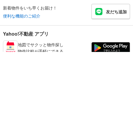
新着物件をいち早くお届け！
友だち追加
便利な機能のご紹介
Yahoo!不動産 アプリ
地図でサクッと物件探し
物件比較が手軽にできる
鹿児島市の不動産情報を探す
不動産・住宅
賃貸住宅
暮らしのお役立ち情報
新築マンション
マンションカタログ
中古マンション
教えて！住まいの先生
Yahoo!不動産
Yahoo! JAPAN
新築一戸建て
中古一戸建て
プライバシーポリシー
プライバシーセンター
注文住宅
土地
規約
掲載希望の方へ