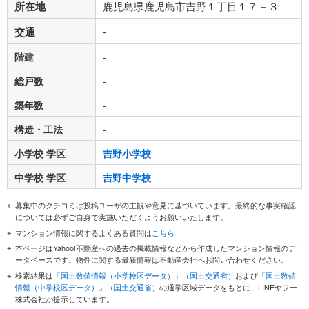
所在地
鹿児島県鹿児島市吉野１丁目１７－３
交通
-
階建
-
総戸数
-
築年数
-
構造・工法
-
小学校 学区
吉野小学校
中学校 学区
吉野中学校
募集中のクチコミは投稿ユーザの主観や意見に基づいています。最終的な事実確認
については必ずご自身で実施いただくようお願いいたします。
マンション情報に関するよくある質問は
こちら
本ページはYahoo!不動産への過去の掲載情報などから作成したマンション情報のデ
ータベースです。物件に関する最新情報は不動産会社へお問い合わせください。
検索結果は
「国土数値情報（小学校区データ）」（国土交通省）
および
「国土数値
情報（中学校区データ）」（国土交通省）
の通学区域データをもとに、LINEヤフー
株式会社が提示しています。