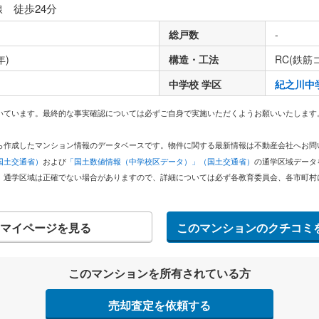
線 徒歩24分
総戸数
-
年)
構造・工法
RC(鉄筋
中学校 学区
紀之川中
いています。最終的な事実確認については必ずご自身で実施いただくようお願いいたします
どから作成したマンション情報のデータベースです。物件に関する最新情報は不動産会社へお
国土交通省）
および
「国土数値情報（中学校区データ）」（国土交通省）
の通学区域データ
。通学区域は正確でない場合がありますので、詳細については必ず各教育委員会、各市町村
マイページを見る
このマンションのクチコミ
このマンションを所有されている方
売却査定を依頼する