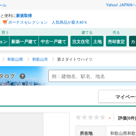
Yahoo! JAPAN
ヘ
ール
っと便利に
新規取得
ン
ボーナスセレクション 人気商品が最大40％
買う
建てる
売る
ョン
新築一戸建て
中古一戸建て
注文住宅
土地
売却査定
カ
和歌山県
和歌山市
第２ダイトウハイツ
Yahoo!不動産 マンションカタログ
マイペー
-
評価(0件
所在地
和歌山県和歌