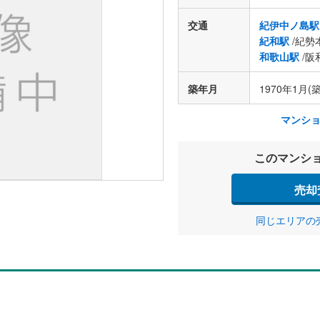
交通
紀伊中ノ島駅
紀和駅
/紀勢
和歌山駅
/阪
築年月
1970年1月(築
マンシ
このマンシ
売却
同じエリアの