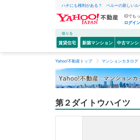
ハチにも権利がある？ ペルーの新しいル
IDでも
ログイ
借りる
賃貸住宅
新築マンション
中古マンシ
Yahoo!不動産トップ
マンションカタログ
第２ダイトウハイツ