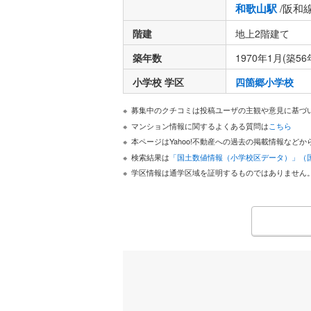
和歌山駅
/阪和
階建
地上2階建て
築年数
1970年1月(築56
小学校 学区
四箇郷小学校
募集中のクチコミは投稿ユーザの主観や意見に基づ
マンション情報に関するよくある質問は
こちら
本ページはYahoo!不動産への過去の掲載情報な
検索結果は
「国土数値情報（小学校区データ）」（
学区情報は通学区域を証明するものではありません