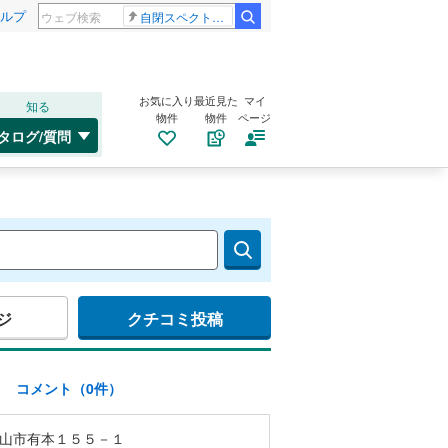
ルプ
自閉スペクトラム症
お気に入り
最近見た
マイ
知る
物件
物件
ページ
タログ/質問
ジ
クチコミ投稿
)
コメント（0件）
山市有本１５５－１