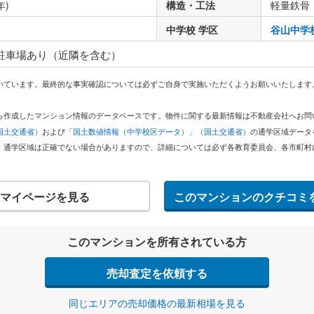
年)
構造・工法
軽量鉄骨
中学校 学区
谷山中学
 駐車場あり（近隣を含む）
いています。最終的な事実確認については必ずご自身で実施いただくようお願いいたします
どから作成したマンション情報のデータベースです。物件に関する最新情報は不動産会社へお
国土交通省）
および
「国土数値情報（中学校区データ）」（国土交通省）
の通学区域データ
。通学区域は正確でない場合がありますので、詳細については必ず各教育委員会、各市町村
マイページを見る
このマンションのクチコミ
このマンションを所有されている方
売却査定を依頼する
同じエリアの売却価格の最新相場を見る