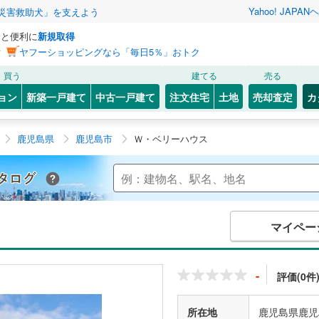
Yahoo! JAPAN
ヘ
災害救助犬」を支えよう
っと便利に
新規取得
ン
ヤフーショッピングなら「毎日5％」おトク
買う
建てる
売る
ョン
新築一戸建て
中古一戸建て
注文住宅
土地
売却査定
カ
鹿児島県
鹿児島市
Ｗ・ベリーハウス
Yahoo!不動産 マンションカタログ
マイペー
-
評価(0件
所在地
鹿児島県鹿児