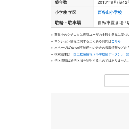
築年数
2013年9月(築12
小学校 学区
西谷山小学校
駐輪・駐車場
自転車置き場 /
募集中のクチコミは投稿ユーザの主観や意見に基づ
マンション情報に関するよくある質問は
こちら
本ページはYahoo!不動産への過去の掲載情報な
検索結果は
「国土数値情報（小学校区データ）」（
学区情報は通学区域を証明するものではありません