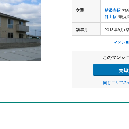
交通
慈眼寺駅
/指
谷山駅
/鹿児
築年月
2013年9月(築
マンシ
このマンシ
売却
同じエリアの