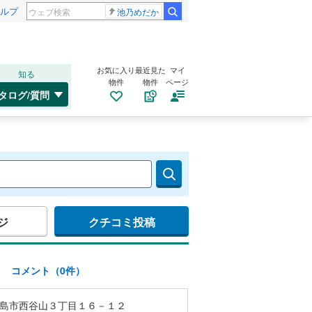
ルプ
池乃めだか
お気に入り
最近見た
マイ
知る
物件
物件
ページ
タログ/質問
ジ
クチコミ投稿
)
コメント（0件）
島市西谷山３丁目１６－１２