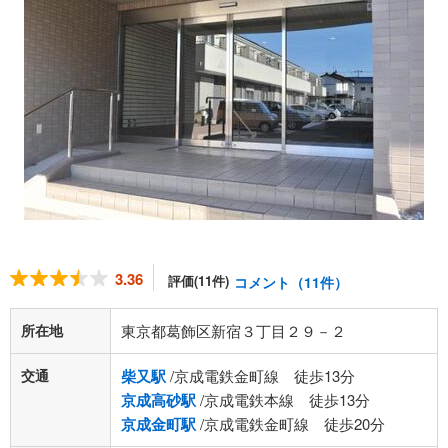
3.36
評価(11件)
コメント（11件）
所在地
東京都葛飾区新宿３丁目２９－２
交通
柴又駅
/京成電鉄金町線 徒歩13分
京成高砂駅
/京成電鉄本線 徒歩13分
京成金町駅
/京成電鉄金町線 徒歩20分