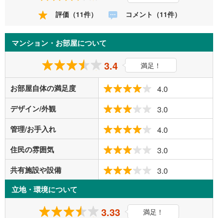
評価（11件）
コメント（11件）
マンション・お部屋について
3.4
満足！
お部屋自体の満足度
4.0
デザイン/外観
3.0
管理/お手入れ
4.0
住民の雰囲気
3.0
共有施設や設備
3.0
立地・環境について
3.33
満足！