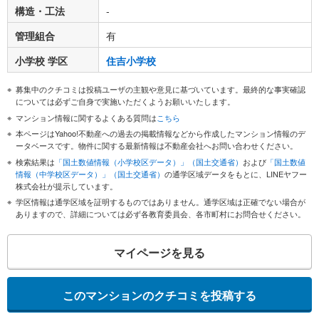
構造・工法
-
管理組合
有
小学校 学区
住吉小学校
募集中のクチコミは投稿ユーザの主観や意見に基づいています。最終的な事実確認
については必ずご自身で実施いただくようお願いいたします。
マンション情報に関するよくある質問は
こちら
本ページはYahoo!不動産への過去の掲載情報などから作成したマンション情報のデ
ータベースです。物件に関する最新情報は不動産会社へお問い合わせください。
検索結果は
「国土数値情報（小学校区データ）」（国土交通省）
および
「国土数値
情報（中学校区データ）」（国土交通省）
の通学区域データをもとに、LINEヤフー
株式会社が提示しています。
学区情報は通学区域を証明するものではありません。通学区域は正確でない場合が
ありますので、詳細については必ず各教育委員会、各市町村にお問合せください。
マイページを見る
このマンションのクチコミを投稿する