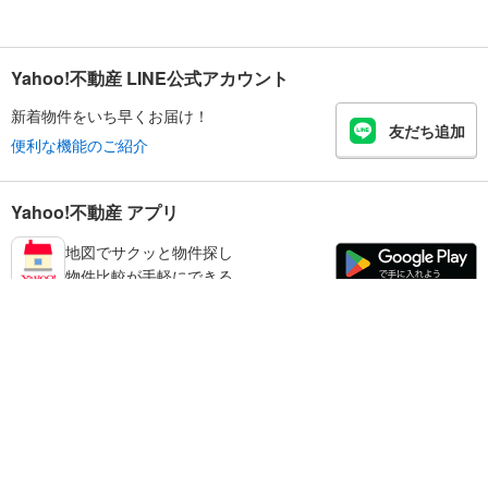
Yahoo!不動産 LINE公式アカウント
新着物件をいち早くお届け！
友だち追加
便利な機能のご紹介
Yahoo!不動産 アプリ
地図でサクッと物件探し
物件比較が手軽にできる
奈良市の不動産情報を探す
不動産・住宅
賃貸住宅
暮らしのお役立ち情報
新築マンション
マンションカタログ
中古マンション
教えて！住まいの先生