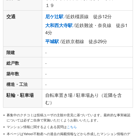
１９
交通
尼ケ辻駅
/近鉄橿原線 徒歩12分
大和西大寺駅
/近鉄難波・奈良線 徒歩1
4分
平城駅
/近鉄京都線 徒歩29分
階建
-
総戸数
-
築年数
-
構造・工法
-
駐輪・駐車場
自転車置き場 / 駐車場あり（近隣を含
む）
募集中のクチコミは投稿ユーザの主観や意見に基づいています。最終的な事実確認
については必ずご自身で実施いただくようお願いいたします。
マンション情報に関するよくある質問は
こちら
本ページはYahoo!不動産への過去の掲載情報などから作成したマンション情報のデ