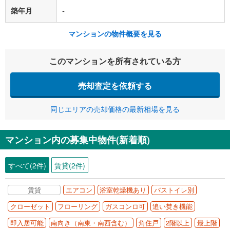
築年月
-
マンションの物件概要を見る
このマンションを所有されている方
売却査定を依頼する
同じエリアの売却価格の最新相場を見る
マンション内の募集中物件(新着順)
すべて(2件)
賃貸(2件)
賃貸
エアコン
浴室乾燥機あり
バストイレ別
クローゼット
フローリング
ガスコンロ可
追い焚き機能
即入居可能
南向き（南東・南西含む）
角住戸
2階以上
最上階