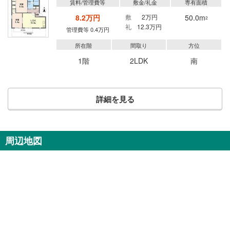
賃料/管理費等
敷金/礼金
専有面積
8.2万円
敷
2万円
50.0m
2
礼
12.3万円
管理費等 0.4万円
所在階
間取り
方位
1階
2LDK
南
詳細を見る
周辺地図