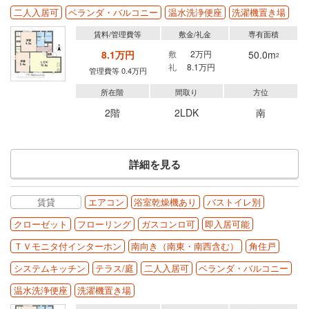
二人入居可
ベランダ・バルコニー
温水洗浄便座
洗濯機置き場
賃料/管理費等
敷金/礼金
専有面積
8.1万円
敷
2万円
50.0m
2
礼
8.1万円
管理費等 0.4万円
所在階
間取り
方位
2階
2LDK
南
詳細を見る
賃貸
エアコン
浴室乾燥機あり
バストイレ別
クローゼット
フローリング
ガスコンロ可
即入居可能
ＴＶモニタ付インターホン
南向き（南東・南西含む）
角住戸
システムキッチン
テラス/庭
二人入居可
ベランダ・バルコニー
温水洗浄便座
洗濯機置き場