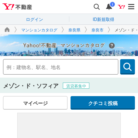
i
ログイン
ID新規取得
マンションカタログ
奈良県
奈良市
メゾン・ド
Yahoo!不動産
メゾン・ド・ソフィア
賃貸募集中
マイページ
クチコミ投稿