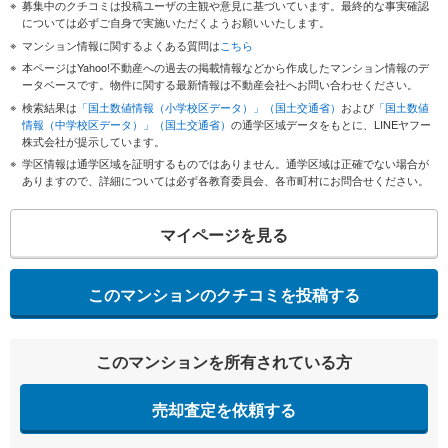
募集中のクチコミは投稿ユーザの主観や意見に基づいています。最終的な事実確認
については必ずご自身で実施いただくようお願いいたします。
マンション情報に関するよくある質問は
こちら
本ページはYahoo!不動産への過去の掲載情報などから作成したマンション情報のデ
ータベースです。物件に関する最新情報は不動産会社へお問い合わせください。
検索結果は
「国土数値情報（小学校区データ）」（国土交通省）
および
「国土数値
情報（中学校区データ）」（国土交通省）
の通学区域データをもとに、LINEヤフー
株式会社が提示しています。
学区情報は通学区域を証明するものではありません。通学区域は正確でない場合が
ありますので、詳細については必ず各教育委員会、各市町村にお問合せください。
マイページを見る
このマンションのクチコミを投稿する
このマンションを所有されている方
売却査定を依頼する