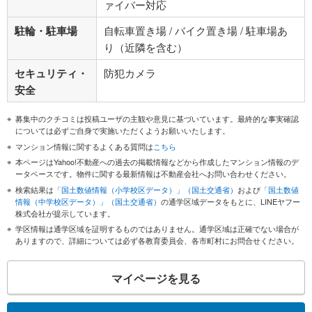
ァイバー対応
駐輪・駐車場
自転車置き場 / バイク置き場 / 駐車場あ
り（近隣を含む）
セキュリティ・
防犯カメラ
安全
募集中のクチコミは投稿ユーザの主観や意見に基づいています。最終的な事実確認
については必ずご自身で実施いただくようお願いいたします。
マンション情報に関するよくある質問は
こちら
本ページはYahoo!不動産への過去の掲載情報などから作成したマンション情報のデ
ータベースです。物件に関する最新情報は不動産会社へお問い合わせください。
検索結果は
「国土数値情報（小学校区データ）」（国土交通省）
および
「国土数値
情報（中学校区データ）」（国土交通省）
の通学区域データをもとに、LINEヤフー
株式会社が提示しています。
学区情報は通学区域を証明するものではありません。通学区域は正確でない場合が
ありますので、詳細については必ず各教育委員会、各市町村にお問合せください。
マイページを見る