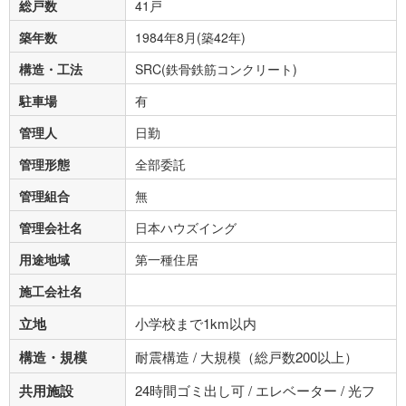
総戸数
41戸
築年数
1984年8月(築42年)
構造・工法
SRC(鉄骨鉄筋コンクリート)
駐車場
有
管理人
日勤
管理形態
全部委託
管理組合
無
管理会社名
日本ハウズイング
用途地域
第一種住居
施工会社名
立地
小学校まで1km以内
構造・規模
耐震構造 / 大規模（総戸数200以上）
共用施設
24時間ゴミ出し可 / エレベーター / 光フ