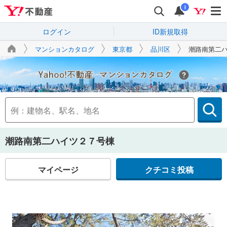
i
ログイン
ID新規取得
マンションカタログ
東京都
品川区
潮路南第二
Yahoo!不動産
潮路南第二ハイツ２７号棟
マイページ
クチコミ投稿