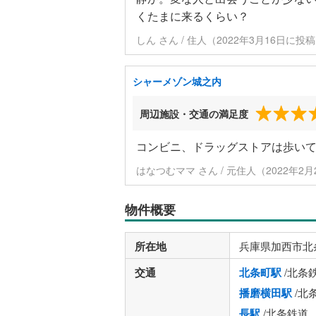
くたまに来るくらい？
しん さん / 住人（2022年3月16日に投
シャーメゾン城之内
周辺施設・交通の満足度
コンビニ、ドラッグストアは歩い
はなつむママ さん / 元住人（2022年2
物件概要
所在地
兵庫県加西市北
交通
北条町駅
/北条
播磨横田駅
/北
長駅
/北条鉄道 