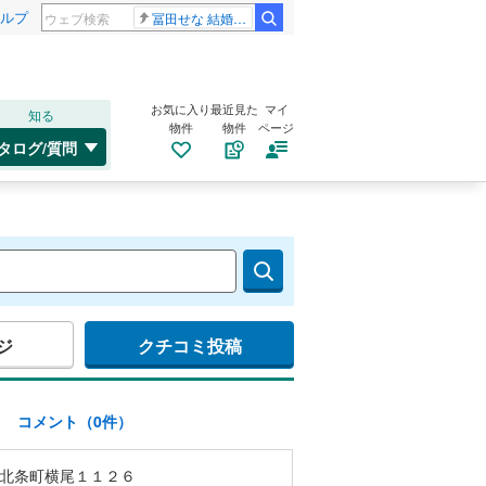
ルプ
冨田せな 結婚発表
お気に入り
最近見た
マイ
知る
物件
物件
ページ
タログ/質問
ジ
クチコミ投稿
)
コメント（0件）
北条町横尾１１２６