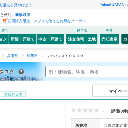
Yahoo! JAPAN
ヘ
支援先を見つけよう
っと便利に
新規取得
ン
初回購入限定、アプリで使えるお得なクーポン
買う
建てる
売る
ョン
新築一戸建て
中古一戸建て
注文住宅
土地
売却査定
カ
兵庫県
加西市
レオパレスＹＯＫＯＯ
Yahoo!不動産 マンションカタログ
マイペー
賃貸募集中
-
評価(0件
所在地
兵庫県加西市