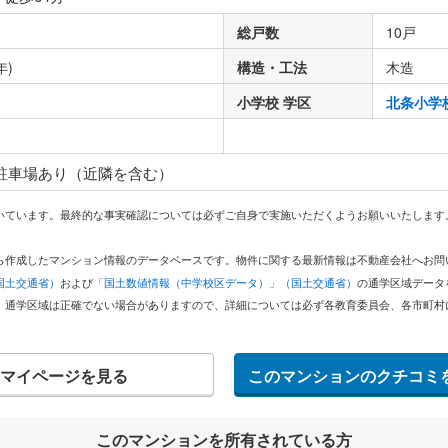
総戸数
10戸
年)
構造・工法
木造
小学校 学区
北条小学
 駐車場あり（近隣を含む）
いています。最終的な事実確認については必ずご自身で実施いただくようお願いいたします
どから作成したマンション情報のデータベースです。物件に関する最新情報は不動産会社へお
国土交通省）
および
「国土数値情報（中学校区データ）」（国土交通省）
の通学区域データ
。通学区域は正確でない場合がありますので、詳細については必ず各教育委員会、各市町村
マイページを見る
このマンションのクチコミ
このマンションを所有されている方