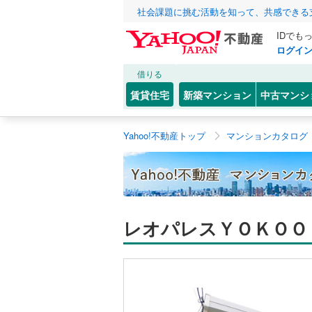
社会課題に挑む活動を知って、共感できる
IDでも
ログイ
借りる
賃貸住宅
新築マンション
中古マンシ
Yahoo!不動産トップ
マンションカタログ
レオパレスＹＯＫＯＯ