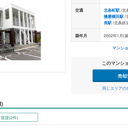
交通
北条町駅
/北
播磨横田駅
/
長駅
/北条鉄
築年月
2002年1月(築
マンシ
このマンシ
売却
同じエリアの
)
賃貸(2件)