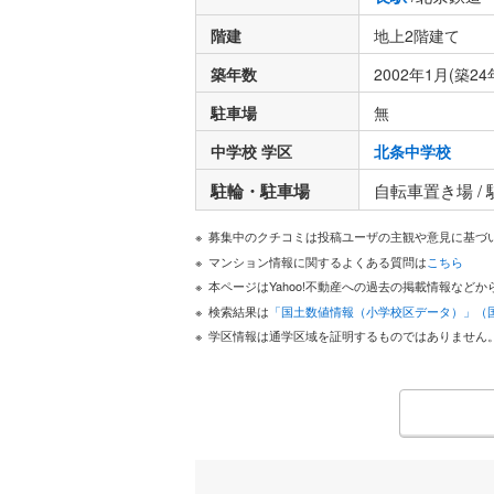
階建
地上2階建て
築年数
2002年1月(築24
駐車場
無
中学校 学区
北条中学校
駐輪・駐車場
自転車置き場 /
募集中のクチコミは投稿ユーザの主観や意見に基づ
マンション情報に関するよくある質問は
こちら
本ページはYahoo!不動産への過去の掲載情報な
検索結果は
「国土数値情報（小学校区データ）」（
学区情報は通学区域を証明するものではありません