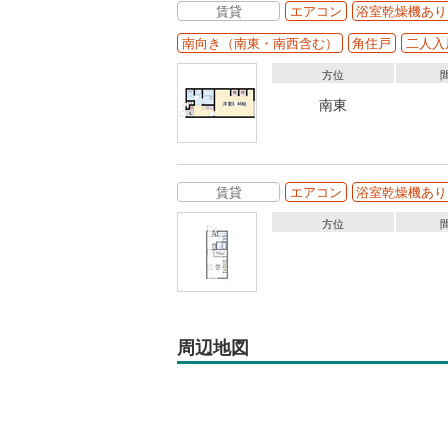
賃貸
エアコン
浴室乾燥機あり
南向き（南東・南西含む）
角住戸
二人入
方位
南東
賃貸
エアコン
浴室乾燥機あり
方位
周辺地図