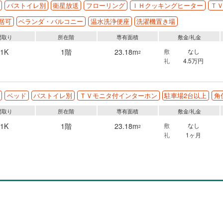
バストイレ別
衛星放送
フローリング
ＩＨクッキングヒーター
Ｔ
居可
ベランダ・バルコニー
温水洗浄便座
洗濯機置き場
間取り
所在階
専有面積
敷金/礼金
1K
1階
23.18m
敷
なし
2
礼
4.5万円
ベッド
バストイレ別
ＴＶモニタ付インターホン
駐車場2台以上
角
間取り
所在階
専有面積
敷金/礼金
1K
1階
23.18m
敷
なし
2
礼
1ヶ月