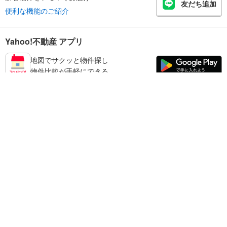
友だち追加
便利な機能のご紹介
Yahoo!不動産 アプリ
地図でサクッと物件探し
物件比較が手軽にできる
足立区の不動産情報を探す
不動産・住宅
賃貸住宅
暮らしのお役立ち情報
新築マンション
マンションカタログ
中古マンション
教えて！住まいの先生
Yahoo!不動産
Yahoo! JAPAN
新築一戸建て
中古一戸建て
プライバシーポリシー
プライバシーセンター
注文住宅
土地
規約
掲載希望の方へ
免責事項
ご意見・ご要望
ヘルプ