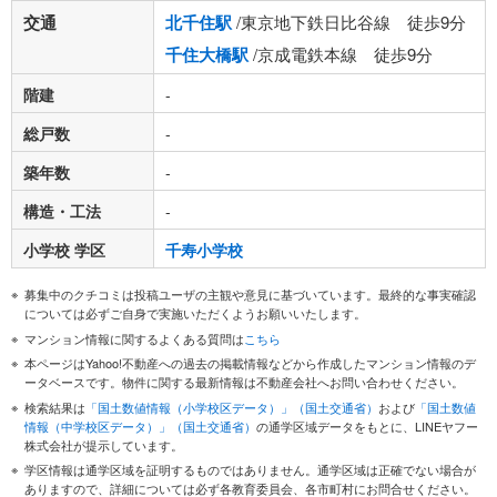
交通
北千住駅
/東京地下鉄日比谷線 徒歩9分
千住大橋駅
/京成電鉄本線 徒歩9分
階建
-
総戸数
-
築年数
-
構造・工法
-
小学校 学区
千寿小学校
募集中のクチコミは投稿ユーザの主観や意見に基づいています。最終的な事実確認
については必ずご自身で実施いただくようお願いいたします。
マンション情報に関するよくある質問は
こちら
本ページはYahoo!不動産への過去の掲載情報などから作成したマンション情報のデ
ータベースです。物件に関する最新情報は不動産会社へお問い合わせください。
検索結果は
「国土数値情報（小学校区データ）」（国土交通省）
および
「国土数値
情報（中学校区データ）」（国土交通省）
の通学区域データをもとに、LINEヤフー
株式会社が提示しています。
学区情報は通学区域を証明するものではありません。通学区域は正確でない場合が
ありますので、詳細については必ず各教育委員会、各市町村にお問合せください。