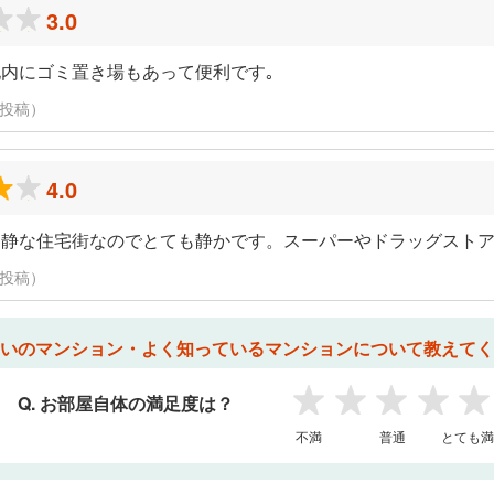
3.0
内にゴミ置き場もあって便利です｡
日に投稿）
4.0
閑静な住宅街なのでとても静かです。スーパーやドラッグスト
日に投稿）
いのマンション・よく知っているマンションについて教えてく
Q. お部屋自体の満足度は？
1
2
3
4
5
不満
普通
とても満