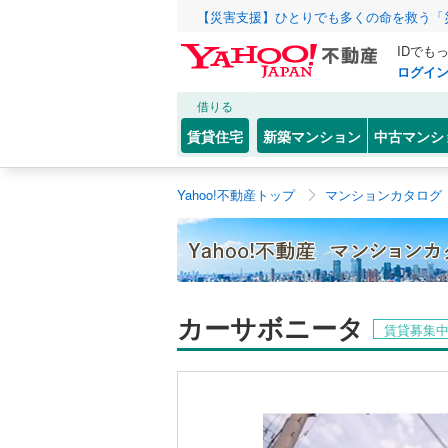
【災害支援】ひとりでも多くの命を救う「
IDでも
ログイ
借りる
賃貸住宅
新築マンション
中古マンシ
Yahoo!不動産トップ
マンションカタログ
カーサボニータ
賃貸募集