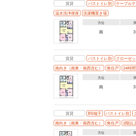
賃貸
バストイレ別
ケーブルテ
温水洗浄便座
洗濯機置き場
方位
南
賃貸
バストイレ別
クローゼッ
南向き（南東・南西含む）
角住戸
24時
方位
南
賃貸
BS端子
バストイレ別
南向き（南東・南西含む）
角住戸
2階以
方位