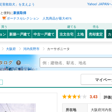
Yahoo! JAPAN
ヘ
災害救助犬」を支えよう
っと便利に
新規取得
ン
ボーナスセレクション 人気商品が最大40％
買う
建てる
売る
ョン
新築一戸建て
中古一戸建て
注文住宅
土地
売却査定
カ
大阪府
河内長野市
カーサボニータ
Yahoo!不動産 マンションカタログ
マイペー
中
3.43
評価(
所在地
大阪府河内長