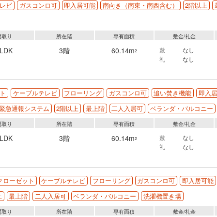
レビ
ガスコンロ可
即入居可能
南向き（南東・南西含む）
2階以上
間取り
所在階
専有面積
敷金/礼金
3LDK
3階
60.14m
敷
なし
2
礼
なし
ト
ケーブルテレビ
フローリング
ガスコンロ可
追い焚き機能
即入
間緊急通報システム
2階以上
最上階
二人入居可
ベランダ・バルコニー
間取り
所在階
専有面積
敷金/礼金
3LDK
3階
60.14m
敷
なし
2
礼
なし
クローゼット
ケーブルテレビ
フローリング
ガスコンロ可
即入居可能
上
最上階
二人入居可
ベランダ・バルコニー
洗濯機置き場
間取り
所在階
専有面積
敷金/礼金