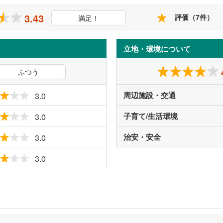
3.43
評価（7件）
満足！
立地・環境について
ふつう
周辺施設・交通
3.0
子育て/生活環境
3.0
治安・安全
3.0
3.0
ミ