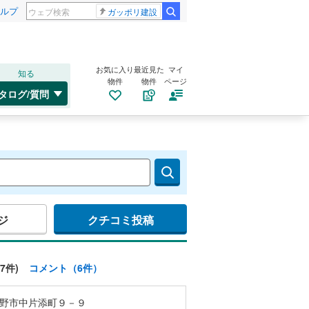
ルプ
ガッポリ建設
お気に入り
最近見た
マイ
知る
物件
物件
ページ
タログ/質問
ジ
クチコミ投稿
7件)
コメント（6件）
野市中片添町９－９