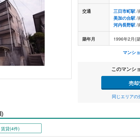
交通
三日市町駅
/
美加の台駅
/
河内長野駅
/
築年月
1996年2月(築
マンシ
このマンシ
売却
同じエリアの
)
賃貸(4件)