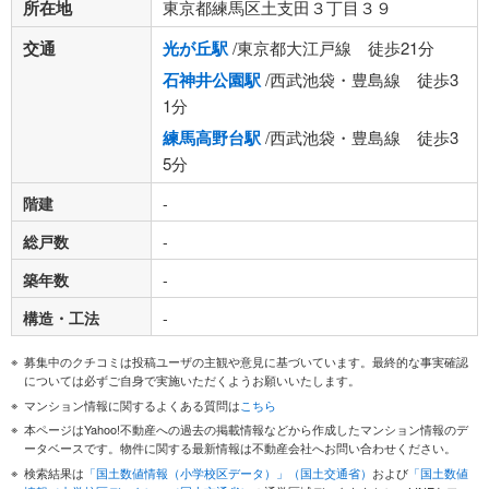
所在地
東京都練馬区土支田３丁目３９
交通
光が丘駅
/東京都大江戸線 徒歩21分
石神井公園駅
/西武池袋・豊島線 徒歩3
1分
練馬高野台駅
/西武池袋・豊島線 徒歩3
5分
階建
-
総戸数
-
築年数
-
構造・工法
-
募集中のクチコミは投稿ユーザの主観や意見に基づいています。最終的な事実確認
については必ずご自身で実施いただくようお願いいたします。
マンション情報に関するよくある質問は
こちら
本ページはYahoo!不動産への過去の掲載情報などから作成したマンション情報のデ
ータベースです。物件に関する最新情報は不動産会社へお問い合わせください。
検索結果は
「国土数値情報（小学校区データ）」（国土交通省）
および
「国土数値