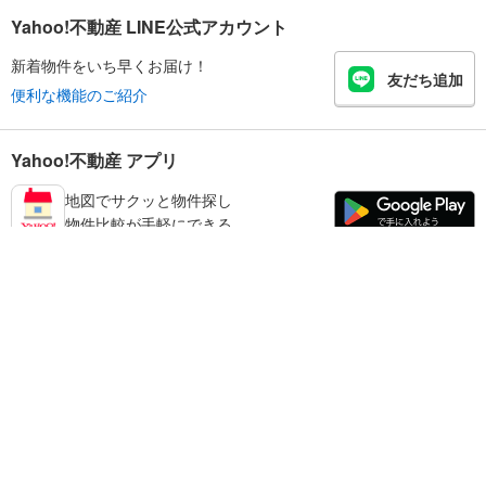
Yahoo!不動産 LINE公式アカウント
新着物件をいち早くお届け！
友だち追加
便利な機能のご紹介
Yahoo!不動産 アプリ
地図でサクッと物件探し
物件比較が手軽にできる
練馬区の不動産情報を探す
不動産・住宅
賃貸住宅
暮らしのお役立ち情報
新築マンション
マンションカタログ
中古マンション
教えて！住まいの先生
Yahoo!不動産
Yahoo! JAPAN
新築一戸建て
中古一戸建て