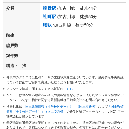
交通
滝野駅
/加古川線 徒歩44分
社町駅
/加古川線 徒歩50分
滝駅
/加古川線 徒歩50分
階建
-
総戸数
-
築年数
-
構造・工法
-
募集中のクチコミは投稿ユーザの主観や意見に基づいています。最終的な事実確認
については必ずご自身で実施いただくようお願いいたします。
マンション情報に関するよくある質問は
こちら
本ページはYahoo!不動産への過去の掲載情報などから作成したマンション情報のデ
ータベースです。物件に関する最新情報は不動産会社へお問い合わせください。
検索結果は
「国土数値情報（小学校区データ）」（国土交通省）
および
「国土数値
情報（中学校区データ）」（国土交通省）
の通学区域データをもとに、LINEヤフー
株式会社が提示しています。
学区情報は通学区域を証明するものではありません。通学区域は正確でない場合が
ありますので、詳細については必ず各教育委員会、各市町村にお問合せください。