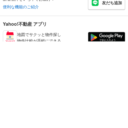
友だち追加
便利な機能のご紹介
Yahoo!不動産 アプリ
地図でサクッと物件探し
物件比較が手軽にできる
加東市の不動産情報を探す
不動産・住宅
賃貸住宅
暮らしのお役立ち情報
新築マンション
マンションカタログ
中古マンション
教えて！住まいの先生
Yahoo!不動産
Yahoo! JAPAN
新築一戸建て
中古一戸建て
プライバシーポリシー
プライバシーセンター
注文住宅
土地
規約
掲載希望の方へ
免責事項
ご意見・ご要望
ヘルプ