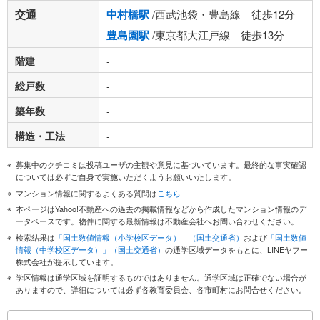
交通
中村橋駅
/西武池袋・豊島線 徒歩12分
豊島園駅
/東京都大江戸線 徒歩13分
階建
-
総戸数
-
築年数
-
構造・工法
-
募集中のクチコミは投稿ユーザの主観や意見に基づいています。最終的な事実確認
については必ずご自身で実施いただくようお願いいたします。
マンション情報に関するよくある質問は
こちら
本ページはYahoo!不動産への過去の掲載情報などから作成したマンション情報のデ
ータベースです。物件に関する最新情報は不動産会社へお問い合わせください。
検索結果は
「国土数値情報（小学校区データ）」（国土交通省）
および
「国土数値
情報（中学校区データ）」（国土交通省）
の通学区域データをもとに、LINEヤフー
株式会社が提示しています。
学区情報は通学区域を証明するものではありません。通学区域は正確でない場合が
ありますので、詳細については必ず各教育委員会、各市町村にお問合せください。