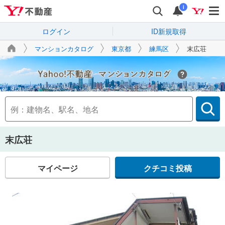
i
ログイン
ID新規取得
マンションカタログ
東京都
練馬区
末広荘
Yahoo!不動産
末広荘
マイページ
クチコミ投稿