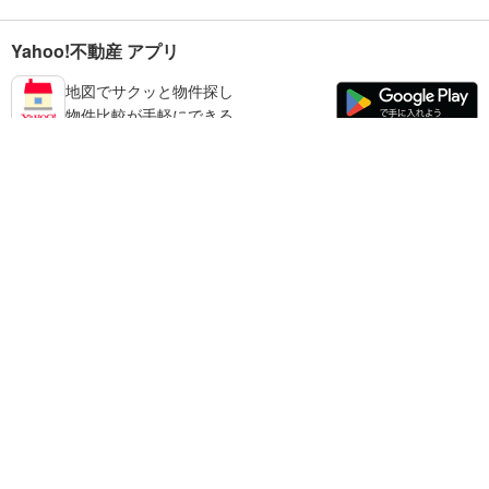
Yahoo!不動産 アプリ
地図でサクッと物件探し
物件比較が手軽にできる
練馬区の不動産情報を探す
不動産・住宅
賃貸住宅
暮らしのお役立ち情報
新築マンション
マンションカタログ
中古マンション
教えて！住まいの先生
Yahoo!不動産
Yahoo! JAPAN
新築一戸建て
中古一戸建て
プライバシーポリシー
プライバシーセンター
注文住宅
土地
規約
掲載希望の方へ
免責事項
ご意見・ご要望
ヘルプ
売却査定
© LY Corporation