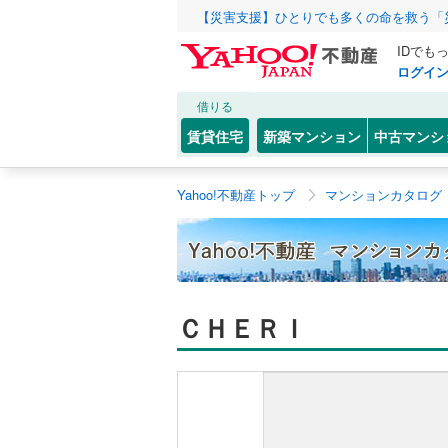
【災害支援】ひとりでも多くの命を救う「
IDでも
ログイ
借りる
賃貸住宅
新築マンション
中古マンシ
Yahoo!不動産トップ
マンションカタログ
ＣＨＥＲＩ