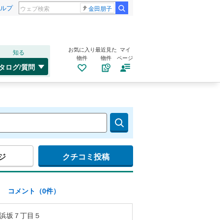
ルプ
金田朋子
お気に入り
最近見た
マイ
知る
物件
物件
ページ
タログ/質問
ジ
クチコミ投稿
)
コメント（0件）
浜坂７丁目５