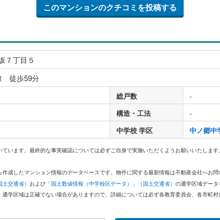
このマンションのクチコミを投稿する
坂７丁目５
線 徒歩59分
総戸数
-
構造・工法
-
中学校 学区
中ノ郷中
いています。最終的な事実確認については必ずご自身で実施いただくようお願いいたします
どから作成したマンション情報のデータベースです。物件に関する最新情報は不動産会社へお
国土交通省）
および
「国土数値情報（中学校区データ）」（国土交通省）
の通学区域データ
。通学区域は正確でない場合がありますので、詳細については必ず各教育委員会、各市町村