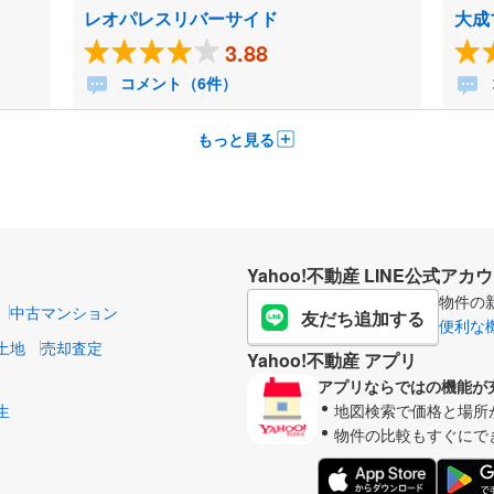
レオパレスリバーサイド
大成
3.88
コメント（6件）
もっと見る
Yahoo!不動産 LINE公式アカ
物件の
中古マンション
友だち追加する
便利な
土地
売却査定
Yahoo!不動産 アプリ
アプリならではの機能が
生
地図検索で価格と場所
物件の比較もすぐにで