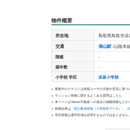
物件概要
所在地
鳥取県鳥取市浜
交通
湖山駅
/山陰本
階建
-
築年数
-
小学校 学区
浜坂小学校
募集中のクチコミは投稿ユーザの主観や意見に基づ
マンション情報に関するよくある質問は
こちら
本ページはYahoo!不動産への過去の掲載情報な
検索結果は
「国土数値情報（小学校区データ）」（
学区情報は通学区域を証明するものではありません