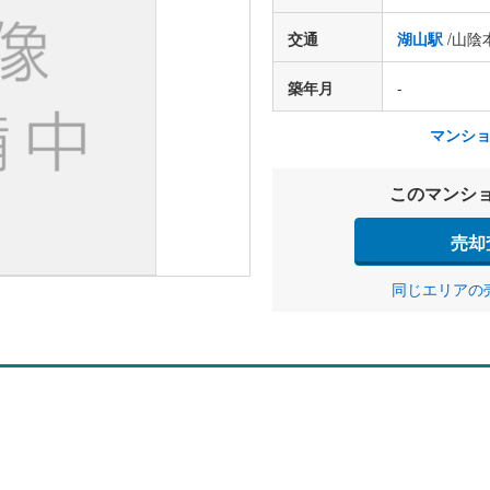
交通
湖山駅
/山陰
築年月
-
マンシ
このマンシ
売却
同じエリアの