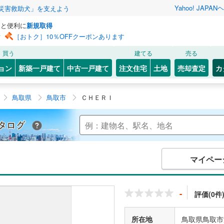
Yahoo! JAPAN
ヘ
災害救助犬」を支えよう
っと便利に
新規取得
ン
［おトク］10％OFFクーポンあります
買う
建てる
売る
ョン
新築一戸建て
中古一戸建て
注文住宅
土地
売却査定
カ
鳥取県
鳥取市
ＣＨＥＲＩ
Yahoo!不動産 マンションカタログ
マイペー
-
評価(0件
所在地
鳥取県鳥取市