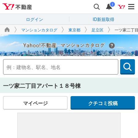
i
ログイン
ID新規取得
マンションカタログ
東京都
足立区
一ツ家二丁
Yahoo!不動産
一ツ家二丁目アパート１８号棟
マイページ
クチコミ投稿