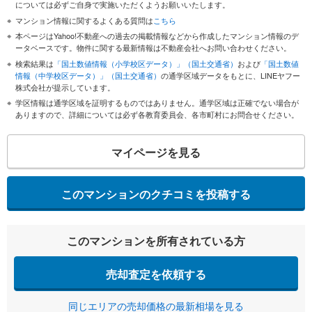
については必ずご自身で実施いただくようお願いいたします。
マンション情報に関するよくある質問は
こちら
本ページはYahoo!不動産への過去の掲載情報などから作成したマンション情報のデ
ータベースです。物件に関する最新情報は不動産会社へお問い合わせください。
検索結果は
「国土数値情報（小学校区データ）」（国土交通省）
および
「国土数値
情報（中学校区データ）」（国土交通省）
の通学区域データをもとに、LINEヤフー
株式会社が提示しています。
学区情報は通学区域を証明するものではありません。通学区域は正確でない場合が
ありますので、詳細については必ず各教育委員会、各市町村にお問合せください。
マイページを見る
このマンションのクチコミを投稿する
このマンションを所有されている方
売却査定を依頼する
同じエリアの売却価格の最新相場を見る