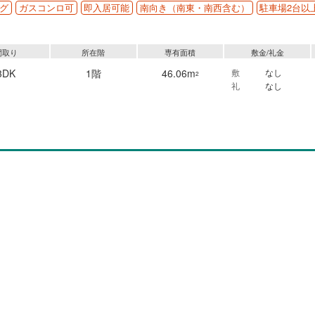
グ
ガスコンロ可
即入居可能
南向き（南東・南西含む）
駐車場2台以
間取り
所在階
専有面積
敷金/礼金
3DK
1階
46.06m
敷
なし
2
礼
なし