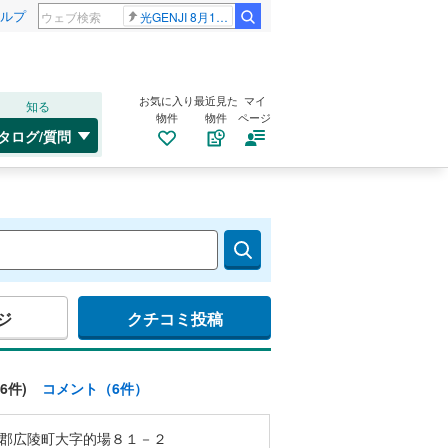
ルプ
光GENJI 8月19日
お気に入り
最近見た
マイ
知る
物件
物件
ページ
タログ/質問
ジ
クチコミ投稿
6件)
コメント（6件）
郡広陵町大字的場８１－２