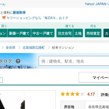
Yahoo! JAPAN
ヘ
ール
っと便利に
新規取得
ン
ヤフーショッピングなら「毎日5％」おトク
買う
建てる
売る
ョン
新築一戸建て
中古一戸建て
注文住宅
土地
売却査定
カ
奈良県
北葛城郡広陵町
杉本マンション
Yahoo!不動産 マンションカタログ
マイペー
中
4.17
評価(
所在地
奈良県北葛城