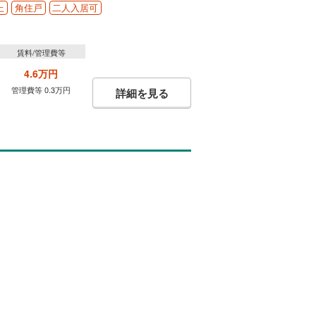
上
角住戸
二人入居可
賃料/管理費等
4.6万円
管理費等 0.3万円
詳細を見る