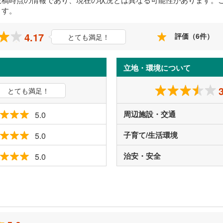
ます。
4.17
評価（6件）
とても満足！
立地・環境について
とても満足！
周辺施設・交通
5.0
子育て/生活環境
5.0
治安・安全
5.0
ミ