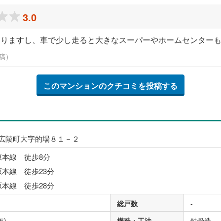
3.0
ありますし、車で少し走ると大きなスーパーやホームセンター
投稿）
このマンションのクチコミを投稿する
広陵町大字的場８１－２
原本線 徒歩8分
原本線 徒歩23分
原本線 徒歩28分
総戸数
-
年)
構造・工法
鉄骨造