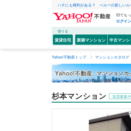
ハチにも権利がある？ ペルーの新しいル
IDでも
ログイ
借りる
賃貸住宅
新築マンション
中古マンシ
Yahoo!不動産トップ
マンションカタログ
杉本マンション
賃貸募集