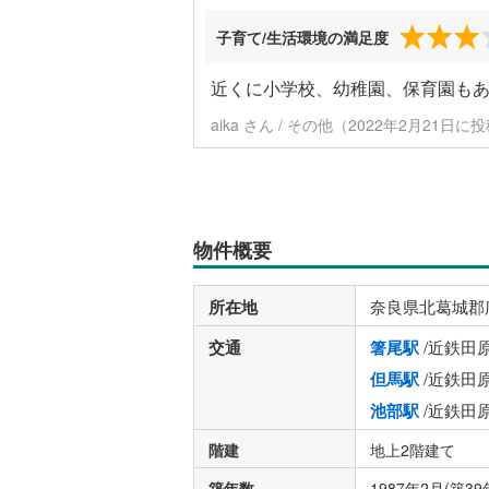
子育て/生活環境の満足度
近くに小学校、幼稚園、保育園も
aika さん / その他（2022年2月21日に
物件概要
所在地
奈良県北葛城郡
交通
箸尾駅
/近鉄田
但馬駅
/近鉄田
池部駅
/近鉄田
階建
地上2階建て
築年数
1987年2月(築39