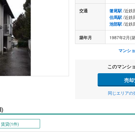
交通
箸尾駅
/近鉄
但馬駅
/近鉄
池部駅
/近鉄
築年月
1987年2月(築
マンシ
このマンシ
売却
同じエリアの
)
賃貸(1件)