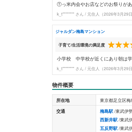
Ⓣっ米内会やお店などのお祭りが
k_t******** さん / 元住人（2026年3月
ジャルダン梅島マンション
子育て/生活環境の満足度
小学校 中学校が近くにあり朝は
k_t******** さん / 元住人（2026年3月
物件概要
所在地
東京都足立区梅
交通
梅島駅
/東武伊
西新井駅
/東武
五反野駅
/東武