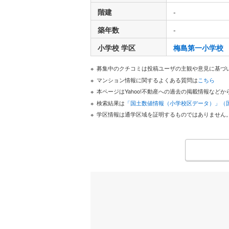
階建
-
築年数
-
小学校 学区
梅島第一小学校
募集中のクチコミは投稿ユーザの主観や意見に基づ
マンション情報に関するよくある質問は
こちら
本ページはYahoo!不動産への過去の掲載情報な
検索結果は
「国土数値情報（小学校区データ）」（
学区情報は通学区域を証明するものではありません