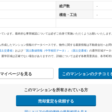
総戸数
-
構造・工法
-
いています。最終的な事実確認については必ずご自身で実施いただくようお願いいたします
どから作成したマンション情報のデータベースです。物件に関する最新情報は不動産会社へお
国土交通省）
および
「国土数値情報（中学校区データ）」（国土交通省）
の通学区域データ
。通学区域は正確でない場合がありますので、詳細については必ず各教育委員会、各市町村
マイページを見る
このマンションのクチコミ
このマンションを所有されている方
売却査定を依頼する
同じエリアの売却価格の最新相場を見る