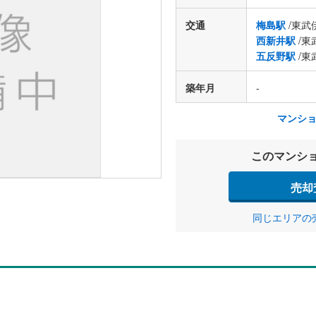
交通
梅島駅
/東武
西新井駅
/東
五反野駅
/東
築年月
-
マンシ
このマンシ
売却
同じエリアの