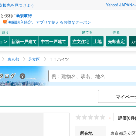
Yahoo! JAPAN
ヘ
支援先を見つけよう
っと便利に
新規取得
ン
初回購入限定、アプリで使えるお得なクーポン
買う
建てる
売る
ョン
新築一戸建て
中古一戸建て
注文住宅
土地
売却査定
カ
東京都
足立区
ＴＴハイツ
Yahoo!不動産 マンションカタログ
マイペー
-
評価(0件
所在地
東京都足立区