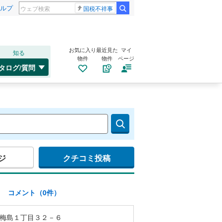
ルプ
国税不祥事
お気に入り
最近見た
マイ
知る
物件
物件
ページ
タログ/質問
ジ
クチコミ投稿
)
コメント（0件）
梅島１丁目３２－６