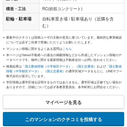
構造・工法
RC(鉄筋コンクリート)
駐輪・駐車場
自転車置き場 / 駐車場あり（近隣を含
む）
募集中のクチコミは投稿ユーザの主観や意見に基づいています。最終的な事実確認
については必ずご自身で実施いただくようお願いいたします。
マンション情報に関するよくある質問は
こちら
本ページはYahoo!不動産への過去の掲載情報などから作成したマンション情報のデ
ータベースです。物件に関する最新情報は不動産会社へお問い合わせください。
検索結果は
「国土数値情報（小学校区データ）」（国土交通省）
および
「国土数値
情報（中学校区データ）」（国土交通省）
の通学区域データをもとに、LINEヤフー
株式会社が提示しています。
学区情報は通学区域を証明するものではありません。通学区域は正確でない場合が
ありますので、詳細については必ず各教育委員会、各市町村にお問合せください。
マイページを見る
このマンションのクチコミを投稿する