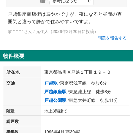
参考になった
0
戸越銀座商店街は賑やかですが、夜になると昼間の雰
囲気と違って静かで住みやすいですよ。
tjt******** さん / 元住人（2026年3月20日に投稿）
問題を報告する
物件概要
所在地
東京都品川区戸越１丁目１９－３
交通
戸越駅
/東京都浅草線 徒歩6分
戸越銀座駅
/東急池上線 徒歩8分
戸越公園駅
/東急大井町線 徒歩11分
階建
地上3階建て
総戸数
-
築年数
1996年4月(築30年)